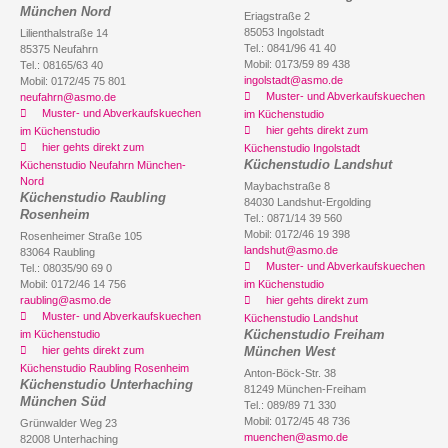
München Nord
Eriagstraße 2
85053 Ingolstadt
Lilienthalstraße 14
Tel.: 0841/96 41 40
85375 Neufahrn
Mobil: 0173/59 89 438
Tel.: 08165/63 40
ingolstadt@asmo.de
Mobil: 0172/45 75 801
Muster- und Abverkaufskuechen
neufahrn@asmo.de
Muster- und Abverkaufskuechen
im Küchenstudio
hier gehts direkt zum
im Küchenstudio
hier gehts direkt zum
Küchenstudio Ingolstadt
Küchenstudio Landshut
Küchenstudio Neufahrn München-
Nord
Maybachstraße 8
Küchenstudio Raubling
84030 Landshut-Ergolding
Rosenheim
Tel.: 0871/14 39 560
Mobil: 0172/46 19 398
Rosenheimer Straße 105
landshut@asmo.de
83064 Raubling
Muster- und Abverkaufskuechen
Tel.: 08035/90 69 0
Mobil: 0172/46 14 756
im Küchenstudio
raubling@asmo.de
hier gehts direkt zum
Muster- und Abverkaufskuechen
Küchenstudio Landshut
Küchenstudio Freiham
im Küchenstudio
hier gehts direkt zum
München West
Küchenstudio Raubling Rosenheim
Anton-Böck-Str. 38
Küchenstudio Unterhaching
81249 München-Freiham
München Süd
Tel.: 089/89 71 330
Mobil: 0172/45 48 736
Grünwalder Weg 23
muenchen@asmo.de
82008 Unterhaching