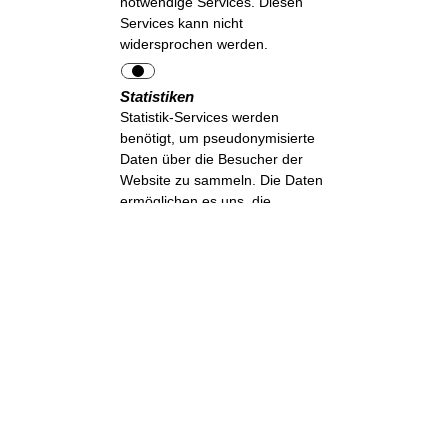
notwendige Services. Diesen
Services kann nicht
widersprochen werden.
Statistiken
Statistik-Services werden
benötigt, um pseudonymisierte
Daten über die Besucher der
Website zu sammeln. Die Daten
ermöglichen es uns, die
Besucher besser zu verstehen
und die Website zu optimieren.
Auswahl akzeptieren
Erforderliche
akzeptieren
Alle akzeptieren