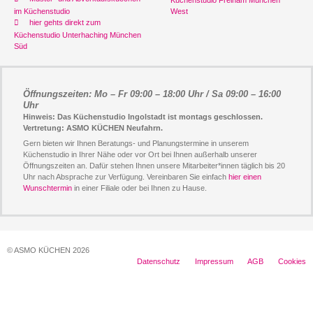
Küchenstudio Freiham München
im Küchenstudio
West
hier gehts direkt zum
Küchenstudio Unterhaching München
Süd
Öffnungszeiten: Mo – Fr 09:00 – 18:00 Uhr / Sa 09:00 – 16:00
Uhr
Hinweis: Das Küchenstudio Ingolstadt ist montags geschlossen.
Vertretung: ASMO KÜCHEN Neufahrn.
Gern bieten wir Ihnen Beratungs- und Planungstermine in unserem
Küchenstudio in Ihrer Nähe oder vor Ort bei Ihnen außerhalb unserer
Öffnungszeiten an. Dafür stehen Ihnen unsere Mitarbeiter*innen täglich bis 20
Uhr nach Absprache zur Verfügung. Vereinbaren Sie einfach
hier einen
Wunschtermin
in einer Filiale oder bei Ihnen zu Hause.
© ASMO KÜCHEN 2026
Datenschutz
Impressum
AGB
Cookies