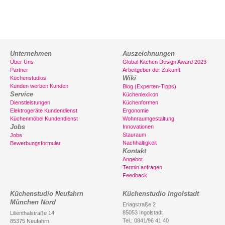
Unternehmen
Auszeichnungen
Über Uns
Global Kitchen Design Award 2023
Partner
Arbeitgeber der Zukunft
Wiki
Küchenstudios
Kunden werben Kunden
Blog (Experten-Tipps)
Service
Küchenlexikon
Dienstleistungen
Küchenformen
Elektrogeräte Kundendienst
Ergonomie
Küchenmöbel Kundendienst
Wohnraumgestaltung
Jobs
Innovationen
Stauraum
Jobs
Nachhaltigkeit
Bewerbungsformular
Kontakt
Angebot
Termin anfragen
Feedback
Küchenstudio Neufahrn
Küchenstudio Ingolstadt
München Nord
Eriagstraße 2
85053 Ingolstadt
Lilienthalstraße 14
Tel.: 0841/96 41 40
85375 Neufahrn