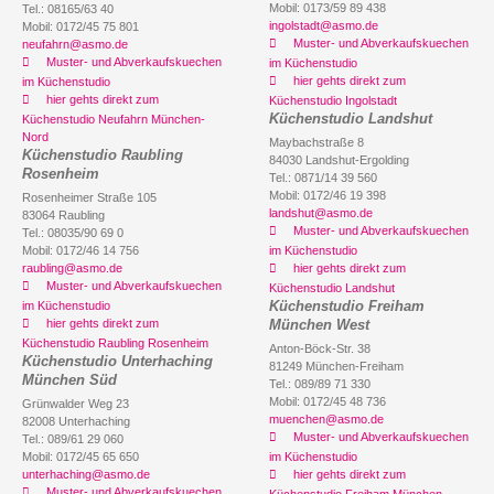
Mobil: 0173/59 89 438
Tel.: 08165/63 40
ingolstadt@asmo.de
Mobil: 0172/45 75 801
Muster- und Abverkaufskuechen
neufahrn@asmo.de
Muster- und Abverkaufskuechen
im Küchenstudio
hier gehts direkt zum
im Küchenstudio
hier gehts direkt zum
Küchenstudio Ingolstadt
Küchenstudio Landshut
Küchenstudio Neufahrn München-
Nord
Maybachstraße 8
Küchenstudio Raubling
84030 Landshut-Ergolding
Rosenheim
Tel.: 0871/14 39 560
Mobil: 0172/46 19 398
Rosenheimer Straße 105
landshut@asmo.de
83064 Raubling
Muster- und Abverkaufskuechen
Tel.: 08035/90 69 0
Mobil: 0172/46 14 756
im Küchenstudio
raubling@asmo.de
hier gehts direkt zum
Muster- und Abverkaufskuechen
Küchenstudio Landshut
Küchenstudio Freiham
im Küchenstudio
hier gehts direkt zum
München West
Küchenstudio Raubling Rosenheim
Anton-Böck-Str. 38
Küchenstudio Unterhaching
81249 München-Freiham
München Süd
Tel.: 089/89 71 330
Mobil: 0172/45 48 736
Grünwalder Weg 23
muenchen@asmo.de
82008 Unterhaching
Muster- und Abverkaufskuechen
Tel.: 089/61 29 060
Mobil: 0172/45 65 650
im Küchenstudio
unterhaching@asmo.de
hier gehts direkt zum
Muster- und Abverkaufskuechen