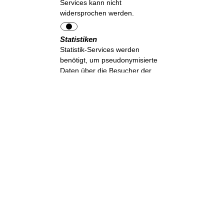
Services kann nicht
widersprochen werden.
Statistiken
Statistik-Services werden
benötigt, um pseudonymisierte
Daten über die Besucher der
Website zu sammeln. Die Daten
ermöglichen es uns, die
Besucher besser zu verstehen
und die Website zu optimieren.
Auswahl akzeptieren
Erforderliche
akzeptieren
Alle akzeptieren