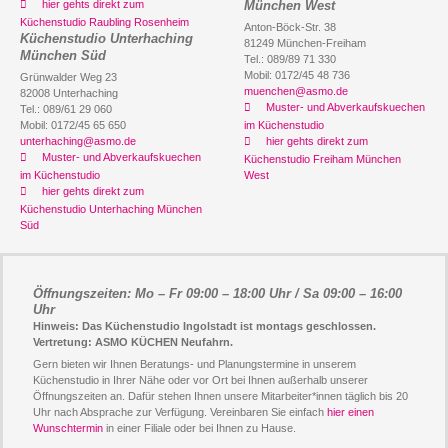
hier gehts direkt zum
München West
Küchenstudio Raubling Rosenheim
Anton-Böck-Str. 38
Küchenstudio Unterhaching
81249 München-Freiham
München Süd
Tel.: 089/89 71 330
Mobil: 0172/45 48 736
Grünwalder Weg 23
muenchen@asmo.de
82008 Unterhaching
Muster- und Abverkaufskuechen
Tel.: 089/61 29 060
Mobil: 0172/45 65 650
im Küchenstudio
unterhaching@asmo.de
hier gehts direkt zum
Muster- und Abverkaufskuechen
Küchenstudio Freiham München
im Küchenstudio
West
hier gehts direkt zum
Küchenstudio Unterhaching München
Süd
Öffnungszeiten: Mo – Fr 09:00 – 18:00 Uhr / Sa 09:00 – 16:00
Uhr
Hinweis: Das Küchenstudio Ingolstadt ist montags geschlossen.
Vertretung: ASMO KÜCHEN Neufahrn.
Gern bieten wir Ihnen Beratungs- und Planungstermine in unserem
Küchenstudio in Ihrer Nähe oder vor Ort bei Ihnen außerhalb unserer
Öffnungszeiten an. Dafür stehen Ihnen unsere Mitarbeiter*innen täglich bis 20
Uhr nach Absprache zur Verfügung. Vereinbaren Sie einfach
hier einen
Wunschtermin
in einer Filiale oder bei Ihnen zu Hause.