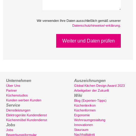
Wir verwenden Ihre Daten ausschließlich gemäß unserer
Datenschutzhinweise/-erklärung
.
Weiter und Daten prüfen
Unternehmen
Auszeichnungen
Über Uns
Global Kitchen Design Award 2023
Partner
Arbeitgeber der Zukunft
Wiki
Küchenstudios
Kunden werben Kunden
Blog (Experten-Tipps)
Service
Küchenlexikon
Dienstleistungen
Küchenformen
Elektrogeräte Kundendienst
Ergonomie
Küchenmöbel Kundendienst
Wohnraumgestaltung
Jobs
Innovationen
Stauraum
Jobs
Nachhaltigkeit
Bewerbungsformular