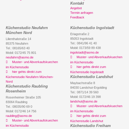
Kontakt
Angebot
Termin anfragen
Feedback
Küchenstudio Neufahrn
Küchenstudio Ingolstadt
München Nord
Eriagstraße 2
85053 Ingolstadt
Lilienthalstraße 14
Tel.: 0841/96 41 40
85375 Neufahrn
Mobil: 0173/59 89 438
Tel.: 08165/63 40
ingolstadt@asmo.de
Mobil: 0172/45 75 801
Muster- und Abverkaufskuechen
neufahrn@asmo.de
Muster- und Abverkaufskuechen
im Küchenstudio
hier gehts direkt zum
im Küchenstudio
hier gehts direkt zum
Küchenstudio Ingolstadt
Küchenstudio Landshut
Küchenstudio Neufahrn München-
Nord
Maybachstraße 8
Küchenstudio Raubling
84030 Landshut-Ergolding
Rosenheim
Tel.: 0871/14 39 560
Mobil: 0172/46 19 398
Rosenheimer Straße 105
landshut@asmo.de
83064 Raubling
Muster- und Abverkaufskuechen
Tel.: 08035/90 69 0
Mobil: 0172/46 14 756
im Küchenstudio
raubling@asmo.de
hier gehts direkt zum
Muster- und Abverkaufskuechen
Küchenstudio Landshut
Küchenstudio Freiham
im Küchenstudio