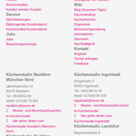
Wiki
Küchenstudios
Kunden werben Kunden
Blog (Experten-Tipps)
Service
Küchenlexikon
Dienstleistungen
Küchenformen
Elektrogeräte Kundendienst
Ergonomie
Küchenmöbel Kundendienst
Wohnraumgestaltung
Jobs
Innovationen
Stauraum
Jobs
Nachhaltigkeit
Bewerbungsformular
Kontakt
Angebot
Termin anfragen
Feedback
Küchenstudio Neufahrn
Küchenstudio Ingolstadt
München Nord
Eriagstraße 2
85053 Ingolstadt
Lilienthalstraße 14
Tel.: 0841/96 41 40
85375 Neufahrn
Mobil: 0173/59 89 438
Tel.: 08165/63 40
ingolstadt@asmo.de
Mobil: 0172/45 75 801
Muster- und Abverkaufskuechen
neufahrn@asmo.de
Muster- und Abverkaufskuechen
im Küchenstudio
hier gehts direkt zum
im Küchenstudio
hier gehts direkt zum
Küchenstudio Ingolstadt
Küchenstudio Landshut
Küchenstudio Neufahrn München-
Nord
Maybachstraße 8