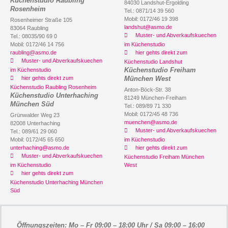
Küchenstudio Raubling
84030 Landshut-Ergolding
Rosenheim
Tel.: 0871/14 39 560
Mobil: 0172/46 19 398
Rosenheimer Straße 105
landshut@asmo.de
83064 Raubling
Muster- und Abverkaufskuechen
Tel.: 08035/90 69 0
Mobil: 0172/46 14 756
im Küchenstudio
raubling@asmo.de
hier gehts direkt zum
Muster- und Abverkaufskuechen
Küchenstudio Landshut
Küchenstudio Freiham
im Küchenstudio
hier gehts direkt zum
München West
Küchenstudio Raubling Rosenheim
Anton-Böck-Str. 38
Küchenstudio Unterhaching
81249 München-Freiham
München Süd
Tel.: 089/89 71 330
Mobil: 0172/45 48 736
Grünwalder Weg 23
muenchen@asmo.de
82008 Unterhaching
Muster- und Abverkaufskuechen
Tel.: 089/61 29 060
Mobil: 0172/45 65 650
im Küchenstudio
unterhaching@asmo.de
hier gehts direkt zum
Muster- und Abverkaufskuechen
Küchenstudio Freiham München
im Küchenstudio
West
hier gehts direkt zum
Küchenstudio Unterhaching München
Süd
Öffnungszeiten: Mo – Fr 09:00 – 18:00 Uhr / Sa 09:00 – 16:00