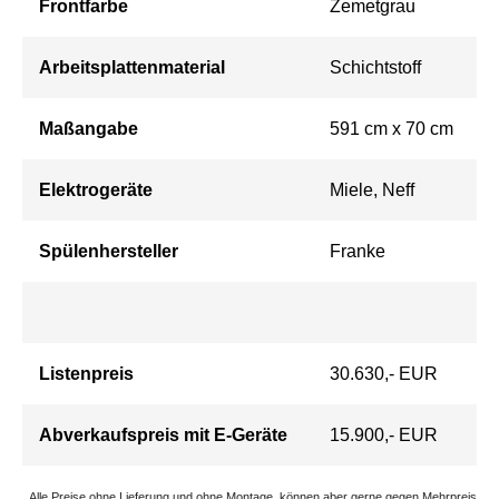
Frontfarbe
Zemetgrau
Arbeitsplattenmaterial
Schichtstoff
Maßangabe
591 cm x 70 cm
Elektrogeräte
Miele, Neff
Spülenhersteller
Franke
Listenpreis
30.630,- EUR
Abverkaufspreis mit E-Geräte
15.900,- EUR
Alle Preise ohne Lieferung und ohne Montage, können aber gerne gegen Mehrpreis