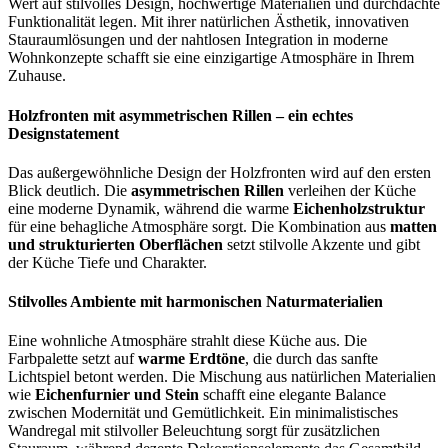
Wert auf stilvolles Design, hochwertige Materialien und durchdachte
Funktionalität legen. Mit ihrer natürlichen Ästhetik, innovativen
Stauraumlösungen und der nahtlosen Integration in moderne
Wohnkonzepte schafft sie eine einzigartige Atmosphäre in Ihrem
Zuhause.
Holzfronten mit asymmetrischen Rillen – ein echtes
Designstatement
Das außergewöhnliche Design der Holzfronten wird auf den ersten
Blick deutlich. Die
asymmetrischen Rillen
verleihen der Küche
eine moderne Dynamik, während die warme
Eichenholzstruktur
für eine behagliche Atmosphäre sorgt. Die Kombination aus
matten
und strukturierten Oberflächen
setzt stilvolle Akzente und gibt
der Küche Tiefe und Charakter.
Stilvolles Ambiente mit harmonischen Naturmaterialien
Eine wohnliche Atmosphäre strahlt diese Küche aus. Die
Farbpalette setzt auf
warme Erdtöne
, die durch das sanfte
Lichtspiel betont werden. Die Mischung aus natürlichen Materialien
wie
Eichenfurnier und Stein
schafft eine elegante Balance
zwischen Modernität und Gemütlichkeit. Ein minimalistisches
Wandregal mit stilvoller Beleuchtung sorgt für zusätzlichen