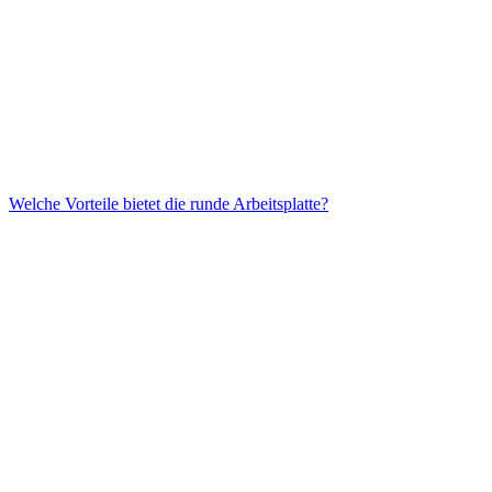
Welche Vorteile bietet die runde Arbeitsplatte?
Die asymmetrischen Rillenfronten in Eichenholz verleihen der
Küche einen einzigartigen Charakter. Die Kombination mit
Naturstein sorgt für eine stilvolle Atmosphäre.