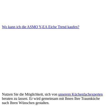
Wo kann ich die ASMO Y-EA Eiche Trend kaufen?
Absolut. Das harmonische Design und die natürlichen Materialien
lassen sich ideal mit modernen Wohnräumen kombinieren.
Du kannst dich in einem
Nutzen Sie die Möglichkeit, sich von
Küchenstudio in deiner Nähe
unserem Küchenfachexperten
beraten
lassen oder
beraten zu lassen. Er wird gemeinsam mit Ihnen Ihre Traumküche
weitere Inspirationen hier
entdecken.
nach Ihren Wünschen gestalten.