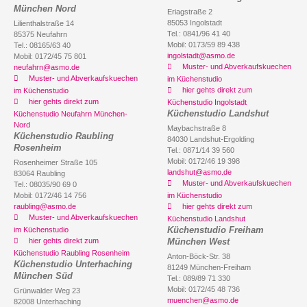
München Nord
Eriagstraße 2
85053 Ingolstadt
Lilienthalstraße 14
Tel.: 0841/96 41 40
85375 Neufahrn
Mobil: 0173/59 89 438
Tel.: 08165/63 40
ingolstadt@asmo.de
Mobil: 0172/45 75 801
Muster- und Abverkaufskuechen
neufahrn@asmo.de
Muster- und Abverkaufskuechen
im Küchenstudio
hier gehts direkt zum
im Küchenstudio
hier gehts direkt zum
Küchenstudio Ingolstadt
Küchenstudio Landshut
Küchenstudio Neufahrn München-
Nord
Maybachstraße 8
Küchenstudio Raubling
84030 Landshut-Ergolding
Rosenheim
Tel.: 0871/14 39 560
Mobil: 0172/46 19 398
Rosenheimer Straße 105
landshut@asmo.de
83064 Raubling
Muster- und Abverkaufskuechen
Tel.: 08035/90 69 0
Mobil: 0172/46 14 756
im Küchenstudio
raubling@asmo.de
hier gehts direkt zum
Muster- und Abverkaufskuechen
Küchenstudio Landshut
Küchenstudio Freiham
im Küchenstudio
hier gehts direkt zum
München West
Küchenstudio Raubling Rosenheim
Anton-Böck-Str. 38
Küchenstudio Unterhaching
81249 München-Freiham
München Süd
Tel.: 089/89 71 330
Mobil: 0172/45 48 736
Grünwalder Weg 23
muenchen@asmo.de
82008 Unterhaching