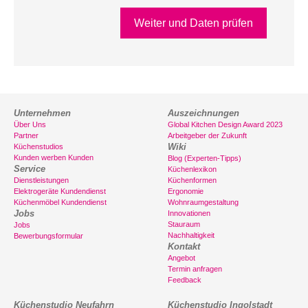
Weiter und Daten prüfen
Unternehmen
Auszeichnungen
Über Uns
Global Kitchen Design Award 2023
Partner
Arbeitgeber der Zukunft
Wiki
Küchenstudios
Kunden werben Kunden
Blog (Experten-Tipps)
Service
Küchenlexikon
Dienstleistungen
Küchenformen
Elektrogeräte Kundendienst
Ergonomie
Küchenmöbel Kundendienst
Wohnraumgestaltung
Jobs
Innovationen
Stauraum
Jobs
Nachhaltigkeit
Bewerbungsformular
Kontakt
Angebot
Termin anfragen
Feedback
Küchenstudio Neufahrn
Küchenstudio Ingolstadt