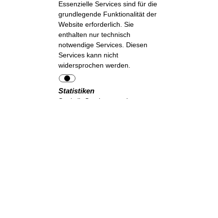
Essenzielle Services sind für die
grundlegende Funktionalität der
Website erforderlich. Sie
enthalten nur technisch
notwendige Services. Diesen
Services kann nicht
widersprochen werden.
Statistiken
Statistik-Services werden
benötigt, um pseudonymisierte
Daten über die Besucher der
Website zu sammeln. Die Daten
ermöglichen es uns, die
Besucher besser zu verstehen
und die Website zu optimieren.
Auswahl akzeptieren
Erforderliche
akzeptieren