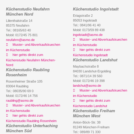
Küchenstudio Neufahrn
Küchenstudio Ingolstadt
München Nord
Eriagstraße 2
85053 Ingolstadt
Lilienthalstraße 14
Tel.: 0841/96 41 40
85375 Neufahrn
Mobil: 0173/59 89 438
Tel.: 08165/63 40
ingolstadt@asmo.de
Mobil: 0172/45 75 801
Muster- und Abverkaufskuechen
neufahrn@asmo.de
Muster- und Abverkaufskuechen
im Küchenstudio
hier gehts direkt zum
im Küchenstudio
hier gehts direkt zum
Küchenstudio Ingolstadt
Küchenstudio Landshut
Küchenstudio Neufahrn München-
Nord
Maybachstraße 8
Küchenstudio Raubling
84030 Landshut-Ergolding
Rosenheim
Tel.: 0871/14 39 560
Mobil: 0172/46 19 398
Rosenheimer Straße 105
landshut@asmo.de
83064 Raubling
Muster- und Abverkaufskuechen
Tel.: 08035/90 69 0
Mobil: 0172/46 14 756
im Küchenstudio
raubling@asmo.de
hier gehts direkt zum
Muster- und Abverkaufskuechen
Küchenstudio Landshut
Küchenstudio Freiham
im Küchenstudio
hier gehts direkt zum
München West
Küchenstudio Raubling Rosenheim
Anton-Böck-Str. 38
Küchenstudio Unterhaching
81249 München-Freiham
München Süd
Tel.: 089/89 71 330