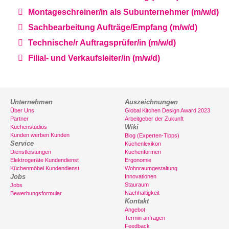
Montageschreiner/in als Subunternehmer (m/w/d)
Sachbearbeitung Aufträge/Empfang (m/w/d)
Technische/r Auftragsprüfer/in (m/w/d)
Filial- und Verkaufsleiter/in (m/w/d)
Unternehmen
Auszeichnungen
Über Uns
Global Kitchen Design Award 2023
Partner
Arbeitgeber der Zukunft
Wiki
Küchenstudios
Kunden werben Kunden
Blog (Experten-Tipps)
Service
Küchenlexikon
Dienstleistungen
Küchenformen
Elektrogeräte Kundendienst
Ergonomie
Küchenmöbel Kundendienst
Wohnraumgestaltung
Jobs
Innovationen
Stauraum
Jobs
Nachhaltigkeit
Bewerbungsformular
Kontakt
Angebot
Termin anfragen
Feedback