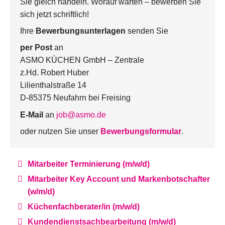
Sie gleich handeln. Worauf warten – bewerben Sie
sich jetzt schriftlich!
Ihre
Bewerbungsunterlagen
senden Sie
per Post
an
ASMO KÜCHEN GmbH – Zentrale
z.Hd. Robert Huber
Lilienthalstraße 14
D-85375 Neufahrn bei Freising
E-Mail
an
job@asmo.de
oder nutzen Sie unser
Bewerbungsformular
.
Mitarbeiter Terminierung (m/w/d)
Mitarbeiter Key Account und Markenbotschafter
(w/m/d)
Küchenfachberater/in (m/w/d)
Kundendienstsachbearbeitung (m/w/d)