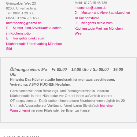
Mobil: 0172/45 48 736
Grünwalder Weg 23
muenchen@asmo.de
82008 Unterhaching
Muster- und Abverkaufskuechen
Tel.: 089/61 29 060
Mobil: 0172/45 65 650
im Küchenstudio
unterhaching@asmo.de
hier gehts direkt zum
Muster- und Abverkaufskuechen
Küchenstudio Freiham München
im Küchenstudio
West
hier gehts direkt zum
Küchenstudio Unterhaching München
Süd
Öffnungszeiten: Mo – Fr 09:00 – 18:00 Uhr / Sa 09:00 – 16:00
Uhr
Hinweis: Das Küchenstudio Ingolstadt ist montags geschlossen.
Vertretung: ASMO KÜCHEN Neufahrn.
Gern bieten wir Ihnen Beratungs- und Planungstermine in unserem
Küchenstudio in Ihrer Nähe oder vor Ort bei Ihnen außerhalb unserer
Öffnungszeiten an. Dafür stehen Ihnen unsere Mitarbeiter*innen täglich bis 20
Uhr nach Absprache zur Verfügung. Vereinbaren Sie einfach
hier einen
Wunschtermin
in einer Filiale oder bei Ihnen zu Hause.