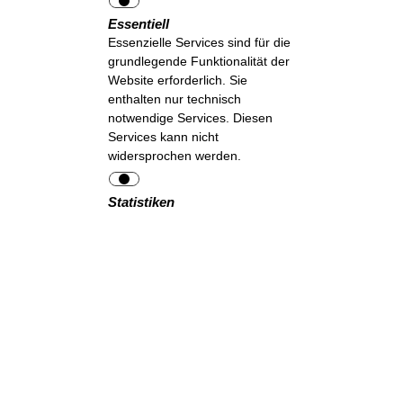
Essentiell
Essenzielle Services sind für die
grundlegende Funktionalität der
Website erforderlich. Sie
enthalten nur technisch
notwendige Services. Diesen
Services kann nicht
widersprochen werden.
Statistiken
Statistik-Services werden
benötigt, um pseudonymisierte
Daten über die Besucher der
Website zu sammeln. Die Daten
ermöglichen es uns, die
Besucher besser zu verstehen
und die Website zu optimieren.
Auswahl akzeptieren