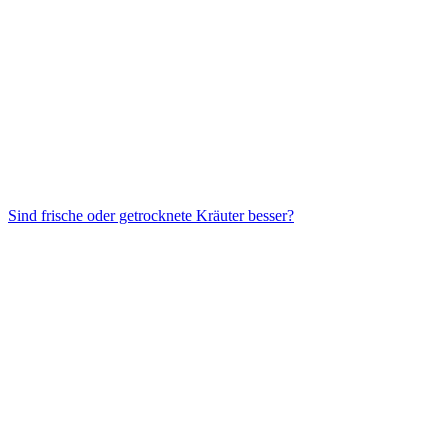
Sind frische oder getrocknete Kräuter besser?
Ja, aber sei vorsichtig mit dem Salz. Beim Kochen kannst du gerne
nachwürzen.