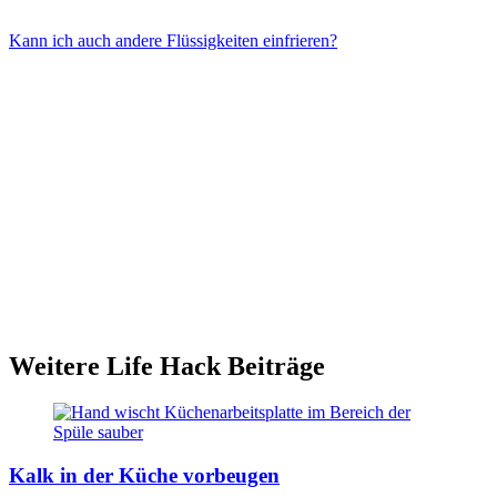
Kann ich auch andere Flüssigkeiten einfrieren?
Beides ist möglich. Frische Kräuter bieten mehr Aroma, getrocknete
sind länger haltbar.
Ja, z. B. Weinreste oder Zitronensaft für küchenfertige Portionen.
Weitere Life Hack Beiträge
Kalk in der Küche vorbeugen