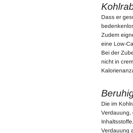
Kohlra
Dass er gesu
bedenkenlos 
Zudem eigne
eine Low-Ca
Bei der Zube
nicht in cre
Kalorienanza
Beruhi
Die im Kohl
Verdauung, o
Inhaltsstoff
Verdauung a