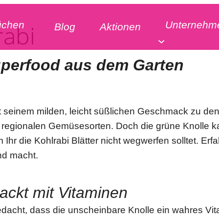
üchen
Unternehm
rabi
Blog
Aktionen
perfood aus dem Garten
it seinem milden, leicht süßlichen Geschmack zu de
n regionalen Gemüsesorten. Doch die grüne Knolle 
Ihr die Kohlrabi Blätter nicht wegwerfen solltet. Erfa
nd macht.
ackt mit Vitaminen
edacht, dass die unscheinbare Knolle ein wahres Vit