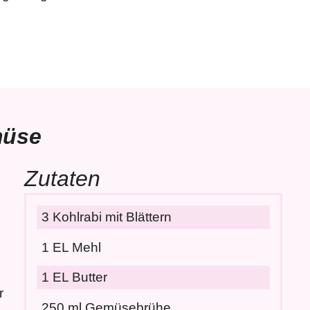
müse
Zutaten
3 Kohlrabi mit Blättern
1 EL Mehl
1 EL Butter
r
250 ml Gemüsebrühe