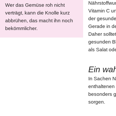
Nährstoffwun
Wer das Gemüse roh nicht
Vitamin C un
verträgt, kann die Knolle kurz
der gesunde
abbrühen, das macht ihn noch
Gerade in de
bekömmlicher.
Daher sollte
gesunden Blä
als Salat od
Ein wa
In Sachen Nä
enthaltenen
besonders g
sorgen.