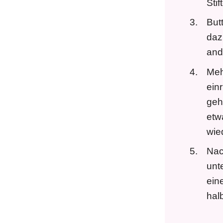
Sti
Butt
daz
and
Meh
ein
geh
etw
wie
Nac
unt
ein
hal