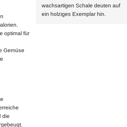
wachsartigen Schale deuten auf
ein holziges Exemplar hin.
nn
alorien.
 optimal für
nde Gemüse
ie
te
erreiche
 die
rgebeugt.