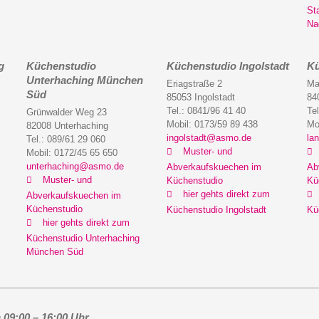
St
Na
g
Küchenstudio
Küchenstudio Ingolstadt
Kü
Unterhaching München
Eriagstraße 2
Ma
Süd
85053 Ingolstadt
84
Tel.: 0841/96 41 40
Te
Grünwalder Weg 23
Mobil: 0173/59 89 438
Mo
82008 Unterhaching
ingolstadt@asmo.de
la
Tel.: 089/61 29 060
Muster- und
Mobil: 0172/45 65 650
unterhaching@asmo.de
Abverkaufskuechen im
Ab
Muster- und
Küchenstudio
Kü
hier gehts direkt zum
Abverkaufskuechen im
Küchenstudio
Küchenstudio Ingolstadt
Kü
hier gehts direkt zum
Küchenstudio Unterhaching
München Süd
 09:00 – 16:00 Uhr