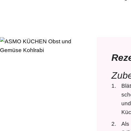
Rez
Zube
Blä
sch
und
Küc
Als