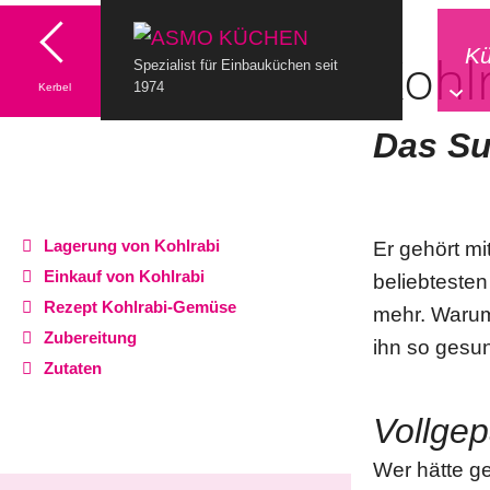
K
Kohl
Spezialist für Einbauküchen seit
1974
Kerbel
Das Su
Lagerung von Kohlrabi
Er gehört m
Einkauf von Kohlrabi
beliebteste
Rezept Kohlrabi-Gemüse
mehr. Warum 
Zubereitung
ihn so gesu
Zutaten
Vollgep
Wer hätte g