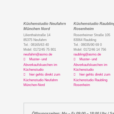
Küchenstudio Neufahrn
Küchenstudio Raublin
München Nord
Rosenheim
Lilienthalstraße 14
Rosenheimer Straße 105
85375 Neufahrn
83064 Raubling
Tel.: 08165/63 40
Tel.: 08035/90 69 0
Mobil: 0172/45 75 801
Mobil: 0172/46 14 756
neufahrn@asmo.de
raubling@asmo.de
Muster- und
Muster- und
Abverkaufskuechen im
Abverkaufskuechen im
Küchenstudio
Küchenstudio
hier gehts direkt zum
hier gehts direkt zum
Küchenstudio Neufahrn
Küchenstudio Raubling
München-Nord
Rosenheim
Öffnungszeiten: Mo – Fr 09:00 – 18:00 Uhr / Sa