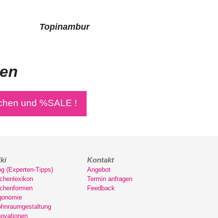
Topinambur
den
chen und %SALE !
ki
Kontakt
og (Experten-Tipps)
Angebot
chenlexikon
Termin anfragen
chenformen
Feedback
gonomie
hnraumgestaltung
novationen