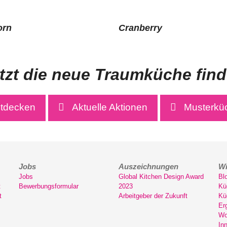
orn
Cranberry
tzt die neue Traumküche fin
ntdecken
Aktuelle Aktionen
Musterkü
Jobs
Auszeichnungen
Wi
Jobs
Global Kitchen Design Award
Bl
t
Bewerbungsformular
2023
Kü
t
Arbeitgeber der Zukunft
Kü
Er
Wo
In