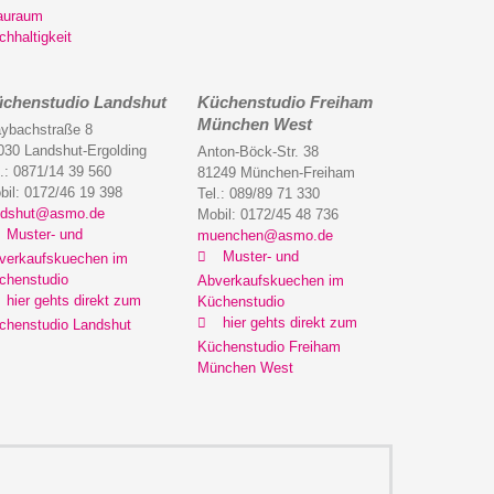
auraum
chhaltigkeit
chenstudio Landshut
Küchenstudio Freiham
München West
ybachstraße 8
030 Landshut-Ergolding
Anton-Böck-Str. 38
l.: 0871/14 39 560
81249 München-Freiham
bil: 0172/46 19 398
Tel.: 089/89 71 330
ndshut@asmo.de
Mobil: 0172/45 48 736
Muster- und
muenchen@asmo.de
Muster- und
verkaufskuechen im
chenstudio
Abverkaufskuechen im
hier gehts direkt zum
Küchenstudio
hier gehts direkt zum
chenstudio Landshut
Küchenstudio Freiham
München West