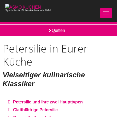
Spezialist für Einbauküchen seit 1974
Pastinaken
Quitten
Petersilie in Eurer
Küche
Vielseitiger kulinarische
Klassiker
Petersilie und ihre zwei Haupttypen
Glattblättrige Petersilie