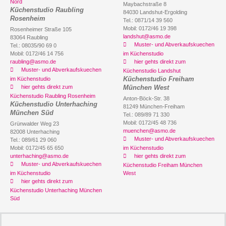
Nord
Maybachstraße 8
Küchenstudio Raubling
84030 Landshut-Ergolding
Rosenheim
Tel.: 0871/14 39 560
Mobil: 0172/46 19 398
Rosenheimer Straße 105
landshut@asmo.de
83064 Raubling
Muster- und Abverkaufskuechen
Tel.: 08035/90 69 0
Mobil: 0172/46 14 756
im Küchenstudio
raubling@asmo.de
hier gehts direkt zum
Muster- und Abverkaufskuechen
Küchenstudio Landshut
Küchenstudio Freiham
im Küchenstudio
hier gehts direkt zum
München West
Küchenstudio Raubling Rosenheim
Anton-Böck-Str. 38
Küchenstudio Unterhaching
81249 München-Freiham
München Süd
Tel.: 089/89 71 330
Mobil: 0172/45 48 736
Grünwalder Weg 23
muenchen@asmo.de
82008 Unterhaching
Muster- und Abverkaufskuechen
Tel.: 089/61 29 060
Mobil: 0172/45 65 650
im Küchenstudio
unterhaching@asmo.de
hier gehts direkt zum
Muster- und Abverkaufskuechen
Küchenstudio Freiham München
im Küchenstudio
West
hier gehts direkt zum
Küchenstudio Unterhaching München
Süd