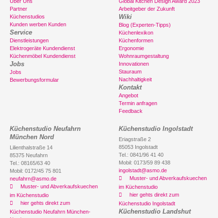
Über Uns
Global Kitchen Design Award 2023
Partner
Arbeitgeber der Zukunft
Wiki
Küchenstudios
Kunden werben Kunden
Blog (Experten-Tipps)
Service
Küchenlexikon
Dienstleistungen
Küchenformen
Elektrogeräte Kundendienst
Ergonomie
Küchenmöbel Kundendienst
Wohnraumgestaltung
Jobs
Innovationen
Stauraum
Jobs
Nachhaltigkeit
Bewerbungsformular
Kontakt
Angebot
Termin anfragen
Feedback
Küchenstudio Neufahrn
Küchenstudio Ingolstadt
München Nord
Eriagstraße 2
85053 Ingolstadt
Lilienthalstraße 14
Tel.: 0841/96 41 40
85375 Neufahrn
Mobil: 0173/59 89 438
Tel.: 08165/63 40
ingolstadt@asmo.de
Mobil: 0172/45 75 801
Muster- und Abverkaufskuechen
neufahrn@asmo.de
Muster- und Abverkaufskuechen
im Küchenstudio
hier gehts direkt zum
im Küchenstudio
hier gehts direkt zum
Küchenstudio Ingolstadt
Küchenstudio Landshut
Küchenstudio Neufahrn München-