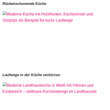
Altpapier:
In die Papiertonne gehören Zeitungen,
Rückenschonende Küche
Zeitschriften, Broschüren, Bücher, Kataloge, Kartons und
unverschmutzte Papierverpackungen. Stark verschmutzte
Papiere, Küchenpapier oder Pizzakartons gehören nicht
hierher.
Altglas:
Leere Glasflaschen und -behälter werden nach
Farben (Braun, Grün, Weiß) getrennt gesammelt.
Laufwege in der Küche verkürzen