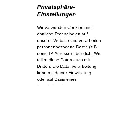
Privatsphäre-
Einstellungen
Wir verwenden Cookies und
ähnliche Technologien auf
unserer Website und verarbeiten
personenbezogene Daten (z.B.
deine IP-Adresse) über dich. Wir
teilen diese Daten auch mit
Dritten. Die Datenverarbeitung
kann mit deiner Einwilligung
oder auf Basis eines
berechtigten Interesses
erfolgen, dem du in den
individuellen Privatsphäre-
Einstellungen widersprechen
kannst. Du hast das Recht, nur
in essenzielle Services
einzuwilligen und deine
Einwilligung in der
Datenschutzerklärung
zu einem