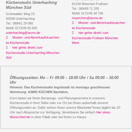
Küchenstudio Unterhaching
81249 München-Freiham
München Süd
Tel.: 089/89 71 330
Mobil: 0172/45 48 736
Grünwalder Weg 23
muenchen@asmo.de
82008 Unterhaching
Muster- und Abverkaufskuechen
Tel.: 089/61 29 060
Mobil: 0172/45 65 650
im Küchenstudio
unterhaching@asmo.de
hier gehts direkt zum
Muster- und Abverkaufskuechen
Küchenstudio Freiham München
im Küchenstudio
West
hier gehts direkt zum
Küchenstudio Unterhaching München
Süd
Öffnungszeiten: Mo – Fr 09:00 – 18:00 Uhr / Sa 09:00 – 16:00
Uhr
Hinweis: Das Küchenstudio Ingolstadt ist montags geschlossen.
Vertretung: ASMO KÜCHEN Neufahrn.
Gern bieten wir Ihnen Beratungs- und Planungstermine in unserem
Küchenstudio in Ihrer Nähe oder vor Ort bei Ihnen außerhalb unserer
Öffnungszeiten an. Dafür stehen Ihnen unsere Mitarbeiter*innen täglich bis 20
Uhr nach Absprache zur Verfügung. Vereinbaren Sie einfach
hier einen
Wunschtermin
in einer Filiale oder bei Ihnen zu Hause.