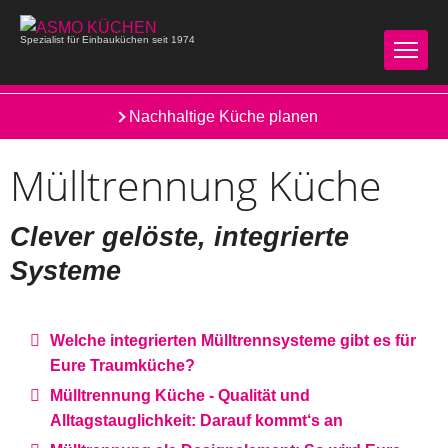
Spezialist für Einbauküchen seit 1974
Moderne Landhausküche
Nachhaltige Küche planen
Mülltrennung Küche
Clever gelöste, integrierte
Systeme
Welche integrierten Mülltrennsysteme gibt es für
Eure Traumküche?
Mülltrennung Küche - Qualität und
Alltagstauglichkeit: Darauf kommt‘s an