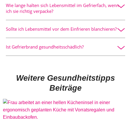
Wie lange halten sich Lebensmittel im Gefrierfach, wenn
bleiben Nährstoffe aber gut erhalten.
ich sie richtig verpacke?
Je nach Produkt zwischen drei Monaten und einem Jahr,
Sollte ich Lebensmittel vor dem Einfrieren blanchieren?
korrekt verpackt auch länger.
Bei Gemüse wie Brokkoli oder Bohnen ist Blanchieren
Ist Gefrierbrand gesundheitsschädlich?
sinnvoll, da es Enzyme deaktiviert.
Nein, aber Geschmack und Textur leiden deutlich.
Weitere Gesundheitstipps
Beiträge