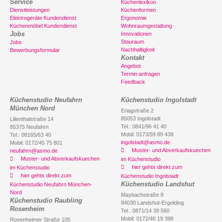
Service
Küchenlexikon
Dienstleistungen
Küchenformen
Elektrogeräte Kundendienst
Ergonomie
Küchenmöbel Kundendienst
Wohnraumgestaltung
Jobs
Innovationen
Stauraum
Jobs
Nachhaltigkeit
Bewerbungsformular
Kontakt
Angebot
Termin anfragen
Feedback
Küchenstudio Neufahrn
Küchenstudio Ingolstadt
München Nord
Eriagstraße 2
85053 Ingolstadt
Lilienthalstraße 14
Tel.: 0841/96 41 40
85375 Neufahrn
Mobil: 0173/59 89 438
Tel.: 08165/63 40
ingolstadt@asmo.de
Mobil: 0172/45 75 801
Muster- und Abverkaufskuechen
neufahrn@asmo.de
Muster- und Abverkaufskuechen
im Küchenstudio
hier gehts direkt zum
im Küchenstudio
hier gehts direkt zum
Küchenstudio Ingolstadt
Küchenstudio Landshut
Küchenstudio Neufahrn München-
Nord
Maybachstraße 8
Küchenstudio Raubling
84030 Landshut-Ergolding
Rosenheim
Tel.: 0871/14 39 560
Mobil: 0172/46 19 398
Rosenheimer Straße 105