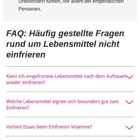
Unwohlsein führen, vor allem bei empfindlichen
Personen.
FAQ: Häufig gestellte Fragen
rund um Lebensmittel nicht
einfrieren
Kann ich eingefrorene Lebensmittel nach dem Auftauen
wieder einfrieren?
Davon wird abgeraten, da sich Keime vermehren können
Welche Lebensmittel eignen sich besonders gut zum
und Qualität leidet.
Einfrieren?
Beeren, Brot, gekochte Gerichte, Fleisch, Fisch und
Verliert Essen beim Einfrieren Vitamine?
Kräuter sind sehr gut geeignet.
Ein Teil der Vitamine kann verloren gehen, insgesamt