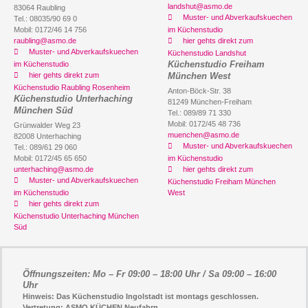
landshut@asmo.de
83064 Raubling
Muster- und Abverkaufskuechen
Tel.: 08035/90 69 0
Mobil: 0172/46 14 756
im Küchenstudio
raubling@asmo.de
hier gehts direkt zum
Muster- und Abverkaufskuechen
Küchenstudio Landshut
Küchenstudio Freiham
im Küchenstudio
hier gehts direkt zum
München West
Küchenstudio Raubling Rosenheim
Anton-Böck-Str. 38
Küchenstudio Unterhaching
81249 München-Freiham
München Süd
Tel.: 089/89 71 330
Mobil: 0172/45 48 736
Grünwalder Weg 23
muenchen@asmo.de
82008 Unterhaching
Muster- und Abverkaufskuechen
Tel.: 089/61 29 060
Mobil: 0172/45 65 650
im Küchenstudio
unterhaching@asmo.de
hier gehts direkt zum
Muster- und Abverkaufskuechen
Küchenstudio Freiham München
im Küchenstudio
West
hier gehts direkt zum
Küchenstudio Unterhaching München
Süd
Öffnungszeiten: Mo – Fr 09:00 – 18:00 Uhr / Sa 09:00 – 16:00
Uhr
Hinweis: Das Küchenstudio Ingolstadt ist montags geschlossen.
Vertretung: ASMO KÜCHEN Neufahrn.