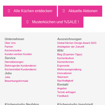
Alle Küchen entdecken
Aktuelle Aktionen
Musterküchen und %SALE !
Unternehmen
Auszeichnungen
Über Uns
Global Kitchen Design Award 2023
Partner
Arbeitgeber der Zukunft
Wiki
Küchenstudios
Kunden werben Kunden
Blog (Experten-Tipps)
Service
Küchenlexikon
Dienstleistungen
Küchenformen
Elektrogeräte Kundendienst
Ergonomie
Küchenmöbel Kundendienst
Wohnraumgestaltung
Jobs
Innovationen
Stauraum
Jobs
Nachhaltigkeit
Bewerbungsformular
Kontakt
Angebot
Termin anfragen
Feedback
Küchenstudio Neufahrn
Küchenstudio Ingolstadt