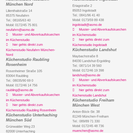
München Nord
Eriagstraße 2
85053 Ingolstadt
Lilienthalstraße 14
Tel.: 0841/96 41 40
85375 Neufahrn
Mobil: 0173/59 89 438
Tel.: 08165/63 40
ingolstadt@asmo.de
Mobil: 0172/45 75 801
Muster- und Abverkaufskuechen
neufahrn@asmo.de
Muster- und Abverkaufskuechen
im Küchenstudio
hier gehts direkt zum
im Küchenstudio
hier gehts direkt zum
Küchenstudio Ingolstadt
Küchenstudio Landshut
Küchenstudio Neufahrn München-
Nord
Maybachstraße 8
Küchenstudio Raubling
84030 Landshut-Ergolding
Rosenheim
Tel.: 0871/14 39 560
Mobil: 0172/46 19 398
Rosenheimer Straße 105
landshut@asmo.de
83064 Raubling
Muster- und Abverkaufskuechen
Tel.: 08035/90 69 0
Mobil: 0172/46 14 756
im Küchenstudio
raubling@asmo.de
hier gehts direkt zum
Muster- und Abverkaufskuechen
Küchenstudio Landshut
Küchenstudio Freiham
im Küchenstudio
hier gehts direkt zum
München West
Küchenstudio Raubling Rosenheim
Anton-Böck-Str. 38
Küchenstudio Unterhaching
81249 München-Freiham
München Süd
Tel.: 089/89 71 330
Mobil: 0172/45 48 736
Grünwalder Weg 23
muenchen@asmo.de
82008 Unterhaching