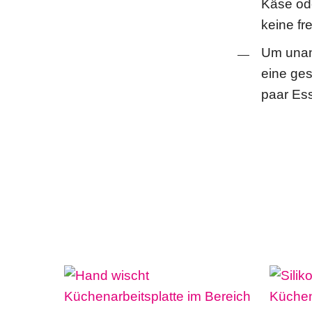
Käse od
keine f
Um unan
eine gesc
paar Ess