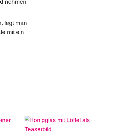
und nehmen
, legt man
le mit ein