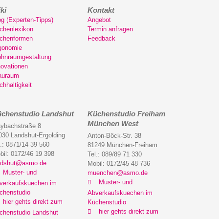
ki
Kontakt
og (Experten-Tipps)
Angebot
chenlexikon
Termin anfragen
chenformen
Feedback
gonomie
hnraumgestaltung
novationen
auraum
chhaltigkeit
chenstudio Landshut
Küchenstudio Freiham
München West
ybachstraße 8
030 Landshut-Ergolding
Anton-Böck-Str. 38
l.: 0871/14 39 560
81249 München-Freiham
bil: 0172/46 19 398
Tel.: 089/89 71 330
ndshut@asmo.de
Mobil: 0172/45 48 736
Muster- und
muenchen@asmo.de
Muster- und
verkaufskuechen im
chenstudio
Abverkaufskuechen im
hier gehts direkt zum
Küchenstudio
hier gehts direkt zum
chenstudio Landshut