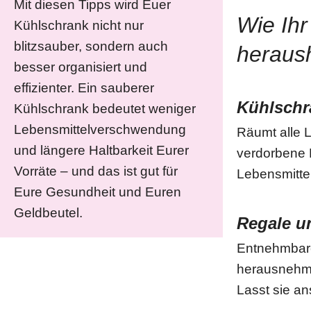
Mit diesen Tipps wird Euer
Wie Ih
Kühlschrank nicht nur
blitzsauber, sondern auch
heraush
besser organisiert und
effizienter. Ein sauberer
Kühlschr
Kühlschrank bedeutet weniger
Lebensmittelverschwendung
Räumt alle L
und längere Haltbarkeit Eurer
verdorbene P
Vorräte – und das ist gut für
Lebensmitte
Eure Gesundheit und Euren
Geldbeutel.
Regale u
Entnehmbare 
herausnehme
Lasst sie an