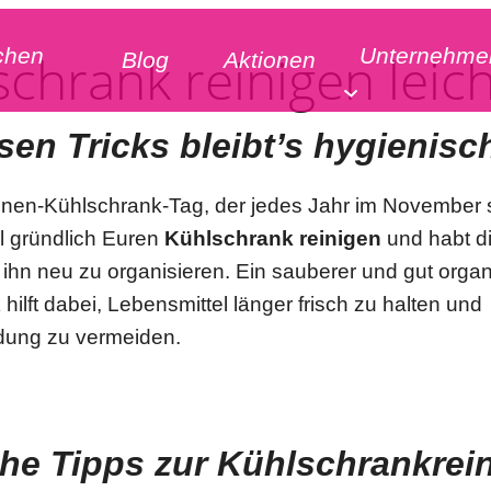
chen
Unternehme
schrank reinigen leic
Blog
Aktionen
sen Tricks bleibt’s hygienisc
nen-Kühlschrank-Tag, der jedes Jahr im November st
l gründlich Euren
Kühlschrank reinigen
und habt d
ihn neu zu organisieren. Ein sauberer und gut organi
hilft dabei, Lebensmittel länger frisch zu halten und
ldung zu vermeiden.
che Tipps zur Kühlschrankrei