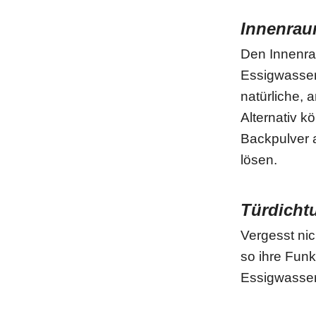
Innenrau
Den Innenra
Essigwasser 
natürliche, 
Alternativ 
Backpulver 
lösen.
Türdicht
Vergesst nic
so ihre Funk
Essigwasser 