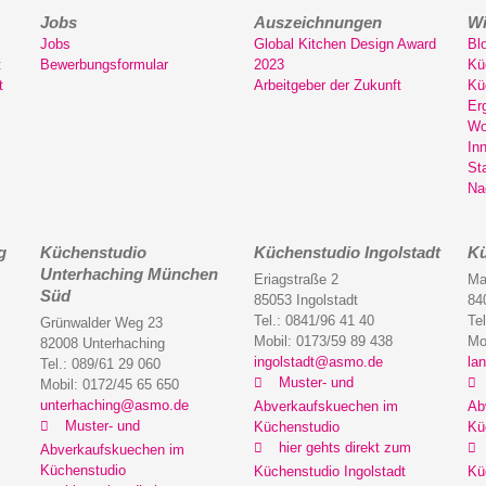
Jobs
Auszeichnungen
Wi
Jobs
Global Kitchen Design Award
Bl
t
Bewerbungsformular
2023
Kü
t
Arbeitgeber der Zukunft
Kü
Er
Wo
In
St
Na
g
Küchenstudio
Küchenstudio Ingolstadt
Kü
Unterhaching München
Eriagstraße 2
Ma
Süd
85053 Ingolstadt
84
Tel.: 0841/96 41 40
Te
Grünwalder Weg 23
Mobil: 0173/59 89 438
Mo
82008 Unterhaching
ingolstadt@asmo.de
la
Tel.: 089/61 29 060
Muster- und
Mobil: 0172/45 65 650
unterhaching@asmo.de
Abverkaufskuechen im
Ab
Muster- und
Küchenstudio
Kü
hier gehts direkt zum
Abverkaufskuechen im
Küchenstudio
Küchenstudio Ingolstadt
Kü