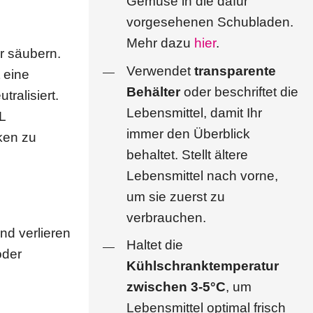
Gemüse in die dafür
vorgesehenen Schubladen.
Mehr dazu
hier
.
r säubern.
Verwendet
transparente
 eine
Behälter
oder beschriftet die
ralisiert.
Lebensmittel, damit Ihr
L
immer den Überblick
ken zu
behaltet. Stellt ältere
Lebensmittel nach vorne,
um sie zuerst zu
verbrauchen.
nd verlieren
Haltet die
oder
Kühlschranktemperatur
zwischen 3-5°C
, um
Lebensmittel optimal frisch