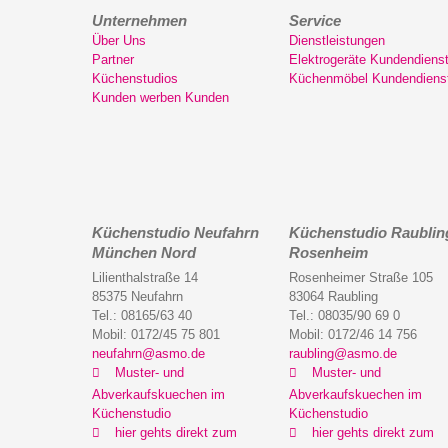
Unternehmen
Service
Über Uns
Dienstleistungen
Partner
Elektrogeräte Kundendiens
Küchenstudios
Küchenmöbel Kundendiens
Kunden werben Kunden
Küchenstudio Neufahrn
Küchenstudio Raublin
München Nord
Rosenheim
Lilienthalstraße 14
Rosenheimer Straße 105
85375 Neufahrn
83064 Raubling
Tel.: 08165/63 40
Tel.: 08035/90 69 0
Mobil: 0172/45 75 801
Mobil: 0172/46 14 756
neufahrn@asmo.de
raubling@asmo.de
Muster- und
Muster- und
Abverkaufskuechen im
Abverkaufskuechen im
Küchenstudio
Küchenstudio
hier gehts direkt zum
hier gehts direkt zum