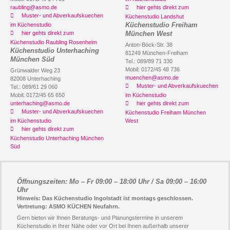
raubling@asmo.de
hier gehts direkt zum
Muster- und Abverkaufskuechen
Küchenstudio Landshut
Küchenstudio Freiham
im Küchenstudio
hier gehts direkt zum
München West
Küchenstudio Raubling Rosenheim
Anton-Böck-Str. 38
Küchenstudio Unterhaching
81249 München-Freiham
München Süd
Tel.: 089/89 71 330
Mobil: 0172/45 48 736
Grünwalder Weg 23
muenchen@asmo.de
82008 Unterhaching
Muster- und Abverkaufskuechen
Tel.: 089/61 29 060
Mobil: 0172/45 65 650
im Küchenstudio
unterhaching@asmo.de
hier gehts direkt zum
Muster- und Abverkaufskuechen
Küchenstudio Freiham München
im Küchenstudio
West
hier gehts direkt zum
Küchenstudio Unterhaching München
Süd
Öffnungszeiten: Mo – Fr 09:00 – 18:00 Uhr / Sa 09:00 – 16:00
Uhr
Hinweis: Das Küchenstudio Ingolstadt ist montags geschlossen.
Vertretung: ASMO KÜCHEN Neufahrn.
Gern bieten wir Ihnen Beratungs- und Planungstermine in unserem
Küchenstudio in Ihrer Nähe oder vor Ort bei Ihnen außerhalb unserer