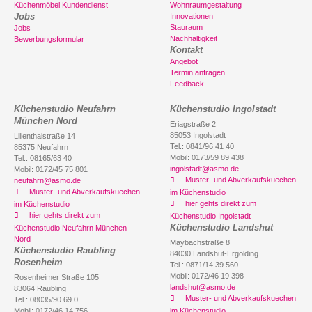
Küchenmöbel Kundendienst
Wohnraumgestaltung
Jobs
Innovationen
Stauraum
Jobs
Nachhaltigkeit
Bewerbungsformular
Kontakt
Angebot
Termin anfragen
Feedback
Küchenstudio Neufahrn
Küchenstudio Ingolstadt
München Nord
Eriagstraße 2
85053 Ingolstadt
Lilienthalstraße 14
Tel.: 0841/96 41 40
85375 Neufahrn
Mobil: 0173/59 89 438
Tel.: 08165/63 40
ingolstadt@asmo.de
Mobil: 0172/45 75 801
Muster- und Abverkaufskuechen
neufahrn@asmo.de
Muster- und Abverkaufskuechen
im Küchenstudio
hier gehts direkt zum
im Küchenstudio
hier gehts direkt zum
Küchenstudio Ingolstadt
Küchenstudio Landshut
Küchenstudio Neufahrn München-
Nord
Maybachstraße 8
Küchenstudio Raubling
84030 Landshut-Ergolding
Rosenheim
Tel.: 0871/14 39 560
Mobil: 0172/46 19 398
Rosenheimer Straße 105
landshut@asmo.de
83064 Raubling
Muster- und Abverkaufskuechen
Tel.: 08035/90 69 0
Mobil: 0172/46 14 756
im Küchenstudio