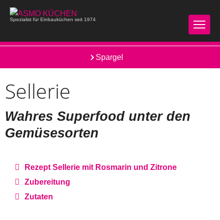
Spezialist für Einbauküchen seit 1974
Sauerkirschen
Spargel
Sellerie
Wahres Superfood unter den
Gemüsesorten
Rezept Sellerie mit Rosmarin und Zitrone
Zubereitung
Zutaten