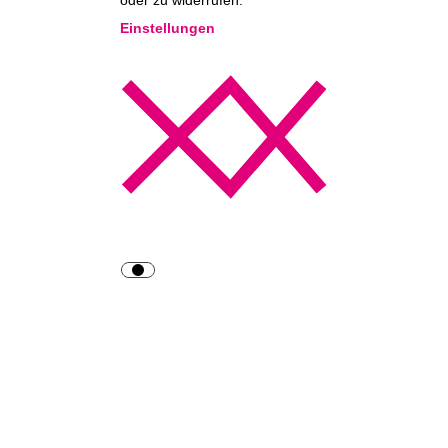
oder zu widerrufen.
Einstellungen
Essentiell
Essenzielle Services sind für die
grundlegende Funktionalität der
Website erforderlich. Sie
enthalten nur technisch
notwendige Services. Diesen
Services kann nicht
widersprochen werden.