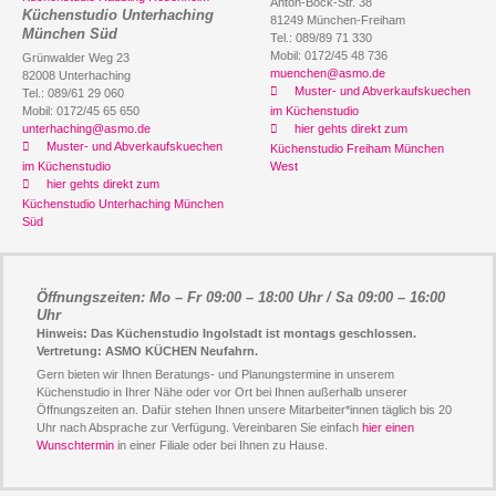
Anton-Böck-Str. 38
Küchenstudio Unterhaching
81249 München-Freiham
München Süd
Tel.: 089/89 71 330
Mobil: 0172/45 48 736
Grünwalder Weg 23
muenchen@asmo.de
82008 Unterhaching
Muster- und Abverkaufskuechen
Tel.: 089/61 29 060
Mobil: 0172/45 65 650
im Küchenstudio
unterhaching@asmo.de
hier gehts direkt zum
Muster- und Abverkaufskuechen
Küchenstudio Freiham München
im Küchenstudio
West
hier gehts direkt zum
Küchenstudio Unterhaching München
Süd
Öffnungszeiten: Mo – Fr 09:00 – 18:00 Uhr / Sa 09:00 – 16:00
Uhr
Hinweis: Das Küchenstudio Ingolstadt ist montags geschlossen.
Vertretung: ASMO KÜCHEN Neufahrn.
Gern bieten wir Ihnen Beratungs- und Planungstermine in unserem
Küchenstudio in Ihrer Nähe oder vor Ort bei Ihnen außerhalb unserer
Öffnungszeiten an. Dafür stehen Ihnen unsere Mitarbeiter*innen täglich bis 20
Uhr nach Absprache zur Verfügung. Vereinbaren Sie einfach
hier einen
Wunschtermin
in einer Filiale oder bei Ihnen zu Hause.