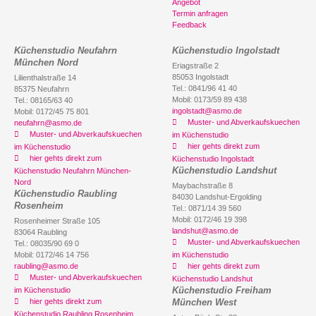
Angebot
Termin anfragen
Feedback
Küchenstudio Neufahrn
Küchenstudio Ingolstadt
München Nord
Eriagstraße 2
85053 Ingolstadt
Lilienthalstraße 14
Tel.: 0841/96 41 40
85375 Neufahrn
Mobil: 0173/59 89 438
Tel.: 08165/63 40
ingolstadt@asmo.de
Mobil: 0172/45 75 801
Muster- und Abverkaufskuechen
neufahrn@asmo.de
Muster- und Abverkaufskuechen
im Küchenstudio
hier gehts direkt zum
im Küchenstudio
hier gehts direkt zum
Küchenstudio Ingolstadt
Küchenstudio Landshut
Küchenstudio Neufahrn München-
Nord
Maybachstraße 8
Küchenstudio Raubling
84030 Landshut-Ergolding
Rosenheim
Tel.: 0871/14 39 560
Mobil: 0172/46 19 398
Rosenheimer Straße 105
landshut@asmo.de
83064 Raubling
Muster- und Abverkaufskuechen
Tel.: 08035/90 69 0
Mobil: 0172/46 14 756
im Küchenstudio
raubling@asmo.de
hier gehts direkt zum
Muster- und Abverkaufskuechen
Küchenstudio Landshut
Küchenstudio Freiham
im Küchenstudio
hier gehts direkt zum
München West
Küchenstudio Raubling Rosenheim