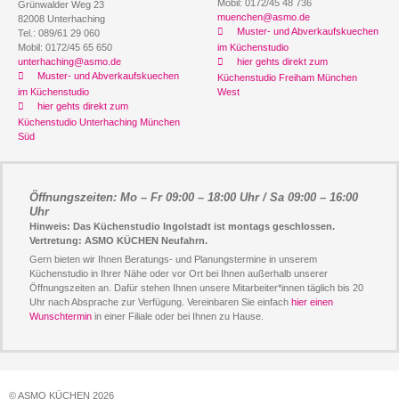
Mobil: 0172/45 48 736
Grünwalder Weg 23
muenchen@asmo.de
82008 Unterhaching
Muster- und Abverkaufskuechen
Tel.: 089/61 29 060
Mobil: 0172/45 65 650
im Küchenstudio
unterhaching@asmo.de
hier gehts direkt zum
Muster- und Abverkaufskuechen
Küchenstudio Freiham München
im Küchenstudio
West
hier gehts direkt zum
Küchenstudio Unterhaching München
Süd
Öffnungszeiten: Mo – Fr 09:00 – 18:00 Uhr / Sa 09:00 – 16:00
Uhr
Hinweis: Das Küchenstudio Ingolstadt ist montags geschlossen.
Vertretung: ASMO KÜCHEN Neufahrn.
Gern bieten wir Ihnen Beratungs- und Planungstermine in unserem
Küchenstudio in Ihrer Nähe oder vor Ort bei Ihnen außerhalb unserer
Öffnungszeiten an. Dafür stehen Ihnen unsere Mitarbeiter*innen täglich bis 20
Uhr nach Absprache zur Verfügung. Vereinbaren Sie einfach
hier einen
Wunschtermin
in einer Filiale oder bei Ihnen zu Hause.
© ASMO KÜCHEN 2026