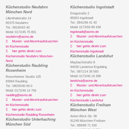
Küchenstudio Neufahrn
Küchenstudio Ingolstadt
München Nord
Eriagstraße 2
85053 Ingolstadt
Lilienthalstraße 14
Tel.: 0841/96 41 40
85375 Neufahrn
Mobil: 0173/59 89 438
Tel.: 08165/63 40
ingolstadt@asmo.de
Mobil: 0172/45 75 801
Muster- und Abverkaufskuechen
neufahrn@asmo.de
Muster- und Abverkaufskuechen
im Küchenstudio
hier gehts direkt zum
im Küchenstudio
hier gehts direkt zum
Küchenstudio Ingolstadt
Küchenstudio Landshut
Küchenstudio Neufahrn München-
Nord
Maybachstraße 8
Küchenstudio Raubling
84030 Landshut-Ergolding
Rosenheim
Tel.: 0871/14 39 560
Mobil: 0172/46 19 398
Rosenheimer Straße 105
landshut@asmo.de
83064 Raubling
Muster- und Abverkaufskuechen
Tel.: 08035/90 69 0
Mobil: 0172/46 14 756
im Küchenstudio
raubling@asmo.de
hier gehts direkt zum
Muster- und Abverkaufskuechen
Küchenstudio Landshut
Küchenstudio Freiham
im Küchenstudio
hier gehts direkt zum
München West
Küchenstudio Raubling Rosenheim
Anton-Böck-Str. 38
Küchenstudio Unterhaching
81249 München-Freiham
München Süd
Tel.: 089/89 71 330