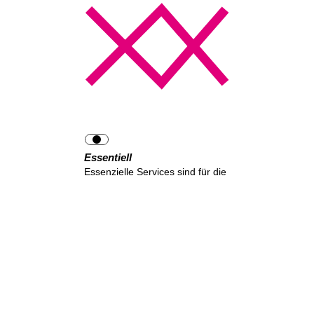
Essentiell
Essenzielle Services sind für die
grundlegende Funktionalität der
Website erforderlich. Sie
enthalten nur technisch
notwendige Services. Diesen
Services kann nicht
widersprochen werden.
Statistiken
Statistik-Services werden