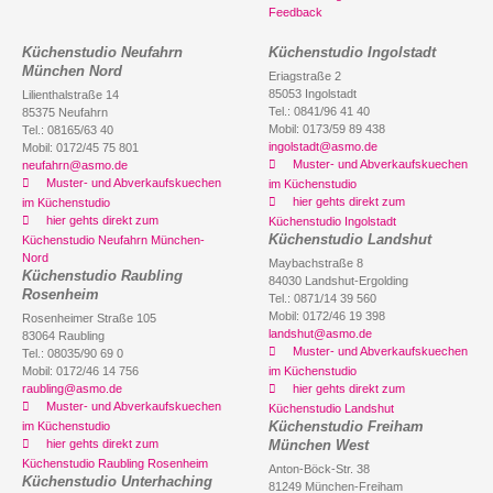
Feedback
Küchenstudio Neufahrn
Küchenstudio Ingolstadt
München Nord
Eriagstraße 2
85053 Ingolstadt
Lilienthalstraße 14
Tel.: 0841/96 41 40
85375 Neufahrn
Mobil: 0173/59 89 438
Tel.: 08165/63 40
ingolstadt@asmo.de
Mobil: 0172/45 75 801
Muster- und Abverkaufskuechen
neufahrn@asmo.de
Muster- und Abverkaufskuechen
im Küchenstudio
hier gehts direkt zum
im Küchenstudio
hier gehts direkt zum
Küchenstudio Ingolstadt
Küchenstudio Landshut
Küchenstudio Neufahrn München-
Nord
Maybachstraße 8
Küchenstudio Raubling
84030 Landshut-Ergolding
Rosenheim
Tel.: 0871/14 39 560
Mobil: 0172/46 19 398
Rosenheimer Straße 105
landshut@asmo.de
83064 Raubling
Muster- und Abverkaufskuechen
Tel.: 08035/90 69 0
Mobil: 0172/46 14 756
im Küchenstudio
raubling@asmo.de
hier gehts direkt zum
Muster- und Abverkaufskuechen
Küchenstudio Landshut
Küchenstudio Freiham
im Küchenstudio
hier gehts direkt zum
München West
Küchenstudio Raubling Rosenheim
Anton-Böck-Str. 38
Küchenstudio Unterhaching
81249 München-Freiham