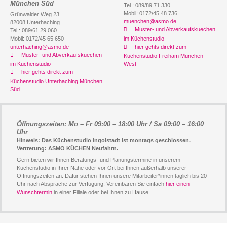
München Süd
Tel.: 089/89 71 330
Mobil: 0172/45 48 736
Grünwalder Weg 23
muenchen@asmo.de
82008 Unterhaching
Muster- und Abverkaufskuechen
Tel.: 089/61 29 060
Mobil: 0172/45 65 650
im Küchenstudio
unterhaching@asmo.de
hier gehts direkt zum
Muster- und Abverkaufskuechen
Küchenstudio Freiham München
im Küchenstudio
West
hier gehts direkt zum
Küchenstudio Unterhaching München
Süd
Öffnungszeiten: Mo – Fr 09:00 – 18:00 Uhr / Sa 09:00 – 16:00
Uhr
Hinweis: Das Küchenstudio Ingolstadt ist montags geschlossen.
Vertretung: ASMO KÜCHEN Neufahrn.
Gern bieten wir Ihnen Beratungs- und Planungstermine in unserem
Küchenstudio in Ihrer Nähe oder vor Ort bei Ihnen außerhalb unserer
Öffnungszeiten an. Dafür stehen Ihnen unsere Mitarbeiter*innen täglich bis 20
Uhr nach Absprache zur Verfügung. Vereinbaren Sie einfach
hier einen
Wunschtermin
in einer Filiale oder bei Ihnen zu Hause.