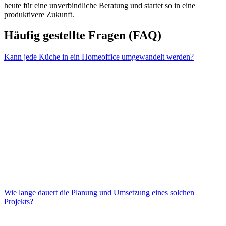
heute für eine unverbindliche Beratung und startet so in eine
produktivere Zukunft.
Häufig gestellte Fragen (FAQ)
Kann jede Küche in ein Homeoffice umgewandelt werden?
Wie lange dauert die Planung und Umsetzung eines solchen
Grundsätzlich ja. Die Möglichkeiten hängen jedoch von der Größe
Projekts?
und dem Schnitt deiner Küche ab. Unsere Experten beraten dich
individuell, um die beste Lösung für deine Räumlichkeiten zu