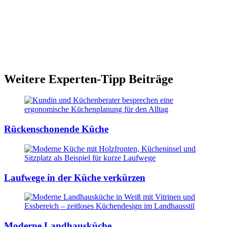
Du kannst uns telefonisch kontaktieren oder über unsere Website
Weitere Experten-Tipp Beiträge
einen
Termin vereinbaren
. Wir freuen uns darauf, gemeinsam mit dir
dein Projekt zu realisieren.
Rückenschonende Küche
Laufwege in der Küche verkürzen
Moderne Landhausküche