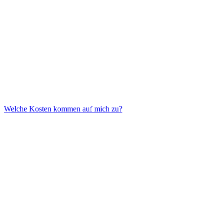
finden.
Welche Kosten kommen auf mich zu?
Die Dauer variiert je nach Umfang des Projekts. Nach einer ersten
Bestandsaufnahme können wir dir einen konkreten Zeitplan
erstellen.