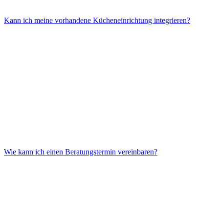
Kann ich meine vorhandene Kücheneinrichtung integrieren?
Die Kosten sind abhängig von den gewählten Materialien, der
technischen Ausstattung und dem individuellen Planungsaufwand.
Wir erstellen dir gerne ein unverbindliches Angebot.
Wie kann ich einen Beratungstermin vereinbaren?
In vielen Fällen ist es möglich, bestehende Elemente zu nutzen und
in das neue Konzept zu integrieren. Dies besprechen wir detailliert
während der Planungsphase.