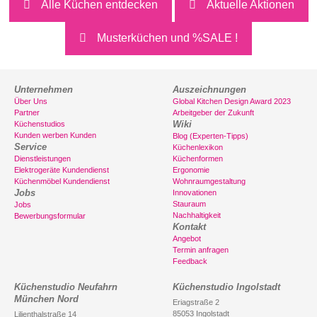
Alle Küchen entdecken
Aktuelle Aktionen
Musterküchen und %SALE !
Unternehmen
Auszeichnungen
Über Uns
Global Kitchen Design Award 2023
Partner
Arbeitgeber der Zukunft
Wiki
Küchenstudios
Kunden werben Kunden
Blog (Experten-Tipps)
Service
Küchenlexikon
Dienstleistungen
Küchenformen
Elektrogeräte Kundendienst
Ergonomie
Küchenmöbel Kundendienst
Wohnraumgestaltung
Jobs
Innovationen
Stauraum
Jobs
Nachhaltigkeit
Bewerbungsformular
Kontakt
Angebot
Termin anfragen
Feedback
Küchenstudio Neufahrn
Küchenstudio Ingolstadt
München Nord
Eriagstraße 2
85053 Ingolstadt
Lilienthalstraße 14