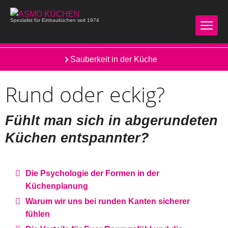
Spezialist für Einbauküchen seit 1974
Rückenschonende Küche
Sauberkeit in der Küche
Rund oder eckig?
Fühlt man sich in abgerundeten
Küchen entspannter?
Die Psychologie der Formen in der
Küchenplanung
Warum wir uns bei runden Kanten sicherer
fühlen