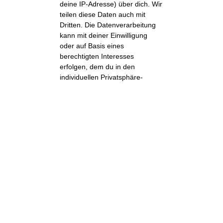
deine IP-Adresse) über dich. Wir
teilen diese Daten auch mit
Dritten. Die Datenverarbeitung
kann mit deiner Einwilligung
oder auf Basis eines
berechtigten Interesses
erfolgen, dem du in den
individuellen Privatsphäre-
Einstellungen widersprechen
kannst. Du hast das Recht, nur
in essenzielle Services
einzuwilligen und deine
Einwilligung in der
Datenschutzerklärung
zu einem
späteren Zeitpunkt zu ändern
oder zu widerrufen.
Einstellungen