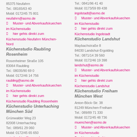
Tel.: 0841/96 41 40
85375 Neufahrn
Mobil: 0173/59 89 438
Tel.: 08165/63 40
ingolstadt@asmo.de
Mobil: 0172/45 75 801
Muster- und Abverkaufskuechen
neufahrn@asmo.de
Muster- und Abverkaufskuechen
im Küchenstudio
hier gehts direkt zum
im Küchenstudio
hier gehts direkt zum
Küchenstudio Ingolstadt
Küchenstudio Landshut
Küchenstudio Neufahrn München-
Nord
Maybachstraße 8
Küchenstudio Raubling
84030 Landshut-Ergolding
Rosenheim
Tel.: 0871/14 39 560
Mobil: 0172/46 19 398
Rosenheimer Straße 105
landshut@asmo.de
83064 Raubling
Muster- und Abverkaufskuechen
Tel.: 08035/90 69 0
Mobil: 0172/46 14 756
im Küchenstudio
raubling@asmo.de
hier gehts direkt zum
Muster- und Abverkaufskuechen
Küchenstudio Landshut
Küchenstudio Freiham
im Küchenstudio
hier gehts direkt zum
München West
Küchenstudio Raubling Rosenheim
Anton-Böck-Str. 38
Küchenstudio Unterhaching
81249 München-Freiham
München Süd
Tel.: 089/89 71 330
Mobil: 0172/45 48 736
Grünwalder Weg 23
muenchen@asmo.de
82008 Unterhaching
Muster- und Abverkaufskuechen
Tel.: 089/61 29 060
Mobil: 0172/45 65 650
im Küchenstudio