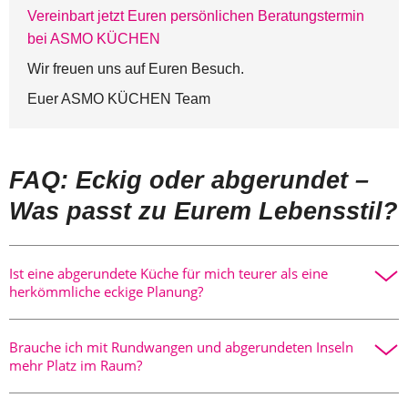
Vereinbart jetzt Euren persönlichen Beratungstermin
bei ASMO KÜCHEN
Wir freuen uns auf Euren Besuch.
Euer ASMO KÜCHEN Team
FAQ: Eckig oder abgerundet –
Was passt zu Eurem Lebensstil?
Ist eine abgerundete Küche für mich teurer als eine
herkömmliche eckige Planung?
Ja, die Fertigung von organischen Formen ist aufwendiger.
Brauche ich mit Rundwangen und abgerundeten Inseln
Hersteller wie z.B. LEICHT nutzen spezielle Verfahren, um
mehr Platz im Raum?
Materialien wie Lack oder Holz für die Rundwangen präzise
zu formen. Wir betrachten diese Elemente als exklusive
Tatsächlich benötigen geschwungene Formen oft etwas