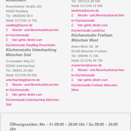
Rosenheim
Tel.: 0871/14 39 560
Mobil: 0172/46 19 398
Rosenheimer Straße 105
landshut@asmo.de
83064 Raubling
Muster- und Abverkaufskuechen
Tel.: 08035/90 69 0
Mobil: 0172/46 14 756
im Küchenstudio
raubling@asmo.de
hier gehts direkt zum
Muster- und Abverkaufskuechen
Küchenstudio Landshut
Küchenstudio Freiham
im Küchenstudio
hier gehts direkt zum
München West
Küchenstudio Raubling Rosenheim
Anton-Böck-Str. 38
Küchenstudio Unterhaching
81249 München-Freiham
München Süd
Tel.: 089/89 71 330
Mobil: 0172/45 48 736
Grünwalder Weg 23
muenchen@asmo.de
82008 Unterhaching
Muster- und Abverkaufskuechen
Tel.: 089/61 29 060
Mobil: 0172/45 65 650
im Küchenstudio
unterhaching@asmo.de
hier gehts direkt zum
Muster- und Abverkaufskuechen
Küchenstudio Freiham München
im Küchenstudio
West
hier gehts direkt zum
Küchenstudio Unterhaching München
Süd
Öffnungszeiten: Mo – Fr 09:00 – 18:00 Uhr / Sa 09:00 – 16:00
Uhr