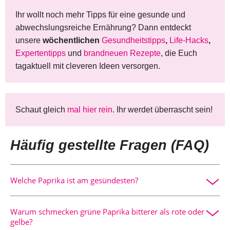
Ihr wollt noch mehr Tipps für eine gesunde und
abwechslungsreiche Ernährung? Dann entdeckt
unsere
wöchentlichen
Gesundheitstipps
,
Life-Hacks
,
Expertentipps
und
brandneuen Rezepte
, die Euch
tagaktuell mit cleveren Ideen versorgen.
Schaut gleich
mal hier rein
. Ihr werdet überrascht sein!
Häufig gestellte Fragen (FAQ)
Welche Paprika ist am gesündesten?
Rote Paprika gelten als die nährstoffreichste Variante, da
Warum schmecken grüne Paprika bitterer als rote oder
sie den höchsten Gehalt an Vitamin C und Beta-Carotin
gelbe?
aufweisen.