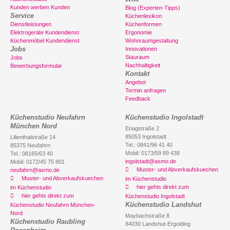
Kunden werben Kunden
Blog (Experten-Tipps)
Service
Küchenlexikon
Dienstleistungen
Küchenformen
Elektrogeräte Kundendienst
Ergonomie
Küchenmöbel Kundendienst
Wohnraumgestaltung
Jobs
Innovationen
Stauraum
Jobs
Nachhaltigkeit
Bewerbungsformular
Kontakt
Angebot
Termin anfragen
Feedback
Küchenstudio Neufahrn
Küchenstudio Ingolstadt
München Nord
Eriagstraße 2
85053 Ingolstadt
Lilienthalstraße 14
Tel.: 0841/96 41 40
85375 Neufahrn
Mobil: 0173/59 89 438
Tel.: 08165/63 40
ingolstadt@asmo.de
Mobil: 0172/45 75 801
Muster- und Abverkaufskuechen
neufahrn@asmo.de
Muster- und Abverkaufskuechen
im Küchenstudio
hier gehts direkt zum
im Küchenstudio
hier gehts direkt zum
Küchenstudio Ingolstadt
Küchenstudio Landshut
Küchenstudio Neufahrn München-
Nord
Maybachstraße 8
Küchenstudio Raubling
84030 Landshut-Ergolding