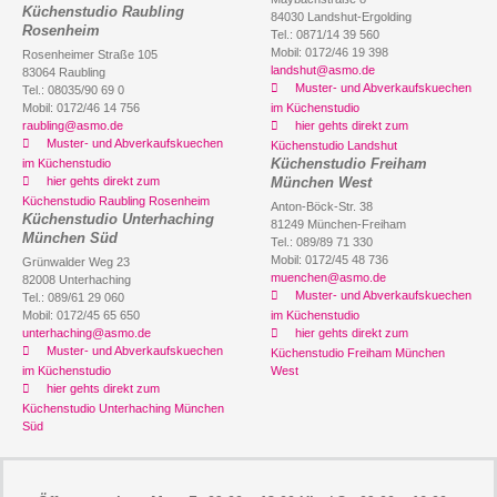
Küchenstudio Raubling
84030 Landshut-Ergolding
Rosenheim
Tel.: 0871/14 39 560
Mobil: 0172/46 19 398
Rosenheimer Straße 105
landshut@asmo.de
83064 Raubling
Muster- und Abverkaufskuechen
Tel.: 08035/90 69 0
Mobil: 0172/46 14 756
im Küchenstudio
raubling@asmo.de
hier gehts direkt zum
Muster- und Abverkaufskuechen
Küchenstudio Landshut
Küchenstudio Freiham
im Küchenstudio
hier gehts direkt zum
München West
Küchenstudio Raubling Rosenheim
Anton-Böck-Str. 38
Küchenstudio Unterhaching
81249 München-Freiham
München Süd
Tel.: 089/89 71 330
Mobil: 0172/45 48 736
Grünwalder Weg 23
muenchen@asmo.de
82008 Unterhaching
Muster- und Abverkaufskuechen
Tel.: 089/61 29 060
Mobil: 0172/45 65 650
im Küchenstudio
unterhaching@asmo.de
hier gehts direkt zum
Muster- und Abverkaufskuechen
Küchenstudio Freiham München
im Küchenstudio
West
hier gehts direkt zum
Küchenstudio Unterhaching München
Süd