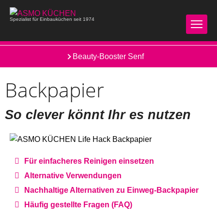
Spezialist für Einbauküchen seit 1974
Backen wie Profis
Beauty-Booster Senf
Backpapier
So clever könnt Ihr es nutzen
Für einfacheres Reinigen einsetzen
Alternative Verwendungen
Nachhaltige Alternativen zu Einweg-Backpapier
Häufig gestellte Fragen (FAQ)