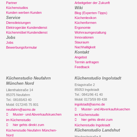
Partner
Arbeitgeber der Zukunft
Wiki
Küchenstudios
Kunden werben Kunden
Blog (Experten-Tipps)
Service
Küchenlexikon
Dienstleistungen
Küchenformen
Elektrogeräte Kundendienst
Ergonomie
Küchenmöbel Kundendienst
Wohnraumgestaltung
Jobs
Innovationen
Stauraum
Jobs
Nachhaltigkeit
Bewerbungsformular
Kontakt
Angebot
Termin anfragen
Feedback
Küchenstudio Neufahrn
Küchenstudio Ingolstadt
München Nord
Eriagstraße 2
85053 Ingolstadt
Lilienthalstraße 14
Tel.: 0841/96 41 40
85375 Neufahrn
Mobil: 0173/59 89 438
Tel.: 08165/63 40
ingolstadt@asmo.de
Mobil: 0172/45 75 801
Muster- und Abverkaufskuechen
neufahrn@asmo.de
Muster- und Abverkaufskuechen
im Küchenstudio
hier gehts direkt zum
im Küchenstudio
hier gehts direkt zum
Küchenstudio Ingolstadt
Küchenstudio Landshut
Küchenstudio Neufahrn München-
Nord
Maybachstraße 8