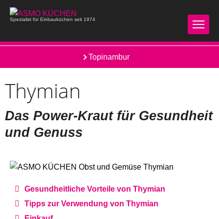
Spezialist für Einbauküchen seit 1974
Spitzkohl
Topinambur
Thymian
Das Power-Kraut für Gesundheit
und Genuss
Gesundheitliche Vorteile von Thymian
Tipps zur Verwendung von Thymian
Einkauf