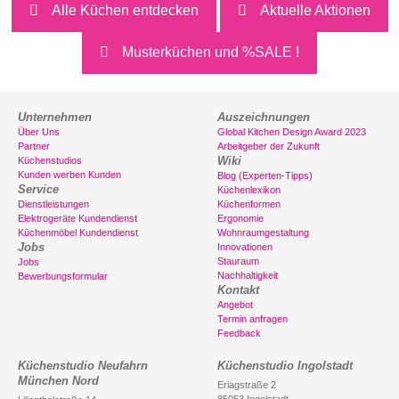
Alle Küchen entdecken
Aktuelle Aktionen
Musterküchen und %SALE !
Unternehmen
Auszeichnungen
Über Uns
Global Kitchen Design Award 2023
Partner
Arbeitgeber der Zukunft
Wiki
Küchenstudios
Kunden werben Kunden
Blog (Experten-Tipps)
Service
Küchenlexikon
Dienstleistungen
Küchenformen
Elektrogeräte Kundendienst
Ergonomie
Küchenmöbel Kundendienst
Wohnraumgestaltung
Jobs
Innovationen
Stauraum
Jobs
Nachhaltigkeit
Bewerbungsformular
Kontakt
Angebot
Termin anfragen
Feedback
Küchenstudio Neufahrn
Küchenstudio Ingolstadt
München Nord
Eriagstraße 2
85053 Ingolstadt