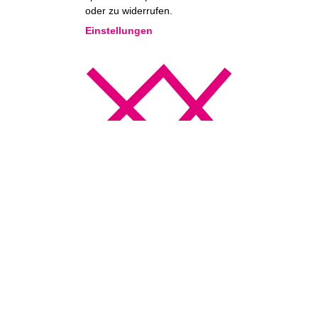
oder zu widerrufen.
Einstellungen
Essentiell
Essenzielle Services sind für die
grundlegende Funktionalität der
Website erforderlich. Sie
enthalten nur technisch
notwendige Services. Diesen
Services kann nicht