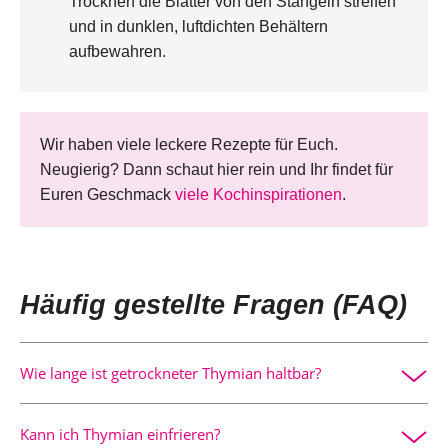
Trocknen die Blätter von den Stängeln streifen
und in dunklen, luftdichten Behältern
aufbewahren.
Wir haben viele leckere Rezepte für Euch.
Neugierig? Dann schaut hier rein und Ihr findet für
Euren Geschmack
viele Kochinspirationen
.
Häufig gestellte Fragen (FAQ)
Wie lange ist getrockneter Thymian haltbar?
Getrocknet behält er sein Aroma bis zu einem Jahr, wenn
Kann ich Thymian einfrieren?
er in einem luftdichten, dunklen Behälter aufbewahrt wird.