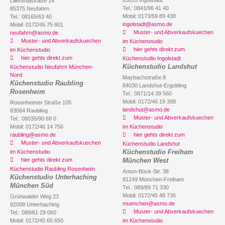
Lilienthalstraße 14
Tel.: 0841/96 41 40
85375 Neufahrn
Mobil: 0173/59 89 438
Tel.: 08165/63 40
ingolstadt@asmo.de
Mobil: 0172/45 75 801
Muster- und Abverkaufskuechen
neufahrn@asmo.de
Muster- und Abverkaufskuechen
im Küchenstudio
hier gehts direkt zum
im Küchenstudio
hier gehts direkt zum
Küchenstudio Ingolstadt
Küchenstudio Landshut
Küchenstudio Neufahrn München-
Nord
Maybachstraße 8
Küchenstudio Raubling
84030 Landshut-Ergolding
Rosenheim
Tel.: 0871/14 39 560
Mobil: 0172/46 19 398
Rosenheimer Straße 105
landshut@asmo.de
83064 Raubling
Muster- und Abverkaufskuechen
Tel.: 08035/90 69 0
Mobil: 0172/46 14 756
im Küchenstudio
raubling@asmo.de
hier gehts direkt zum
Muster- und Abverkaufskuechen
Küchenstudio Landshut
Küchenstudio Freiham
im Küchenstudio
hier gehts direkt zum
München West
Küchenstudio Raubling Rosenheim
Anton-Böck-Str. 38
Küchenstudio Unterhaching
81249 München-Freiham
München Süd
Tel.: 089/89 71 330
Mobil: 0172/45 48 736
Grünwalder Weg 23
muenchen@asmo.de
82008 Unterhaching
Muster- und Abverkaufskuechen
Tel.: 089/61 29 060
Mobil: 0172/45 65 650
im Küchenstudio