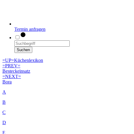
Termin anfragen
Suchen
=UP=
Küchenlexikon
=PREV=
Besteckeinsatz
=NEXT=
Bora
A
B
C
D
E