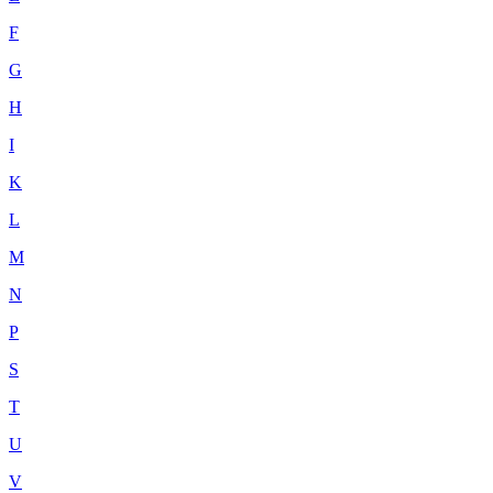
F
G
H
I
K
L
M
N
P
S
T
U
V