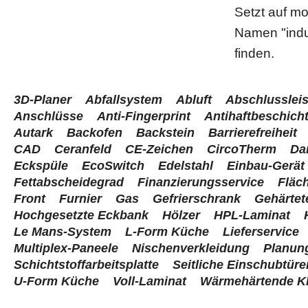
Setzt auf mo
Namen "induc
finden.
3D-Planer
Abfallsystem
Abluft
Abschlussleis
Anschlüsse
Anti-Fingerprint
Antihaftbeschich
Autark
Backofen
Backstein
Barrierefreiheit
CAD
Ceranfeld
CE-Zeichen
CircoTherm
Da
Eckspüle
EcoSwitch
Edelstahl
Einbau-Gerät
Fettabscheidegrad
Finanzierungsservice
Fläc
Front
Furnier
Gas
Gefrierschrank
Gehärtet
Hochgesetzte Eckbank
Hölzer
HPL-Laminat
Le Mans-System
L-Form Küche
Lieferservice
Multiplex-Paneele
Nischenverkleidung
Planung
Schichtstoffarbeitsplatte
Seitliche Einschubtüre
U-Form Küche
Voll-Laminat
Wärmehärtende K