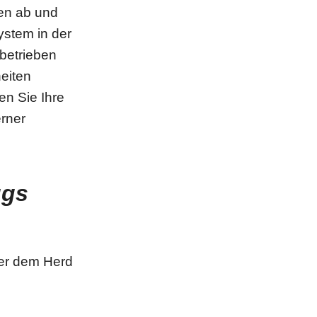
ten ab und
ystem in der
 betrieben
eiten
n Sie Ihre
erner
ugs
ber dem Herd