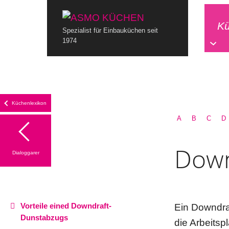
K
Spezialist für Einbauküchen seit
1974
Küchenlexikon
A
B
C
D
Down
Dialoggarer
Vorteile eined Downdraft-
Ein Downdra
Dunstabzugs
die Arbeitspl