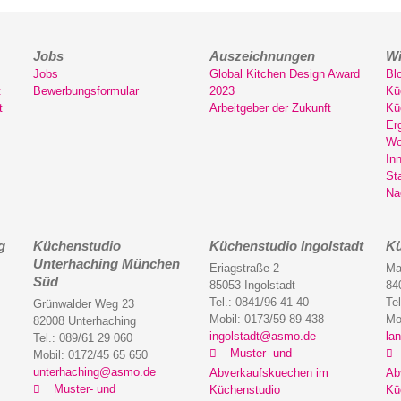
Jobs
Auszeichnungen
Wi
Jobs
Global Kitchen Design Award
Bl
t
Bewerbungsformular
2023
Kü
t
Arbeitgeber der Zukunft
Kü
Er
Wo
In
St
Na
g
Küchenstudio
Küchenstudio Ingolstadt
Kü
Unterhaching München
Eriagstraße 2
Ma
Süd
85053 Ingolstadt
84
Tel.: 0841/96 41 40
Te
Grünwalder Weg 23
Mobil: 0173/59 89 438
Mo
82008 Unterhaching
ingolstadt@asmo.de
la
Tel.: 089/61 29 060
Muster- und
Mobil: 0172/45 65 650
unterhaching@asmo.de
Abverkaufskuechen im
Ab
Muster- und
Küchenstudio
Kü