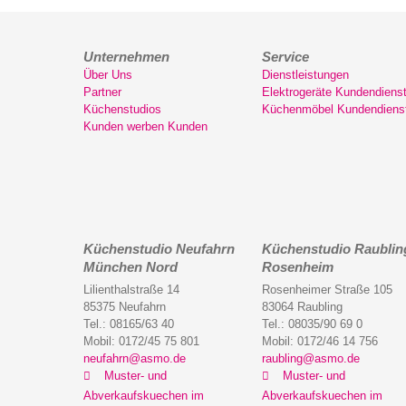
Unternehmen
Service
Über Uns
Dienstleistungen
Partner
Elektrogeräte Kundendiens
Küchenstudios
Küchenmöbel Kundendiens
Kunden werben Kunden
Küchenstudio Neufahrn
Küchenstudio Raublin
München Nord
Rosenheim
Lilienthalstraße 14
Rosenheimer Straße 105
85375 Neufahrn
83064 Raubling
Tel.: 08165/63 40
Tel.: 08035/90 69 0
Mobil: 0172/45 75 801
Mobil: 0172/46 14 756
neufahrn@asmo.de
raubling@asmo.de
Muster- und
Muster- und
Abverkaufskuechen im
Abverkaufskuechen im