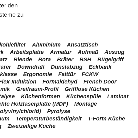
ter den
ysteme zu
kohlefilter
Aluminium
Ansatztisch
ck
Arbeitsplatte
Armatur
Aufmaß
Auszug
atz
Blende
Bora
Bräter
BSH
Bügelgriff
arer
Downdraft
Dunstabzug
Eckbank
zklasse
Ergonomie
Falttür
FCKW
Flex-Induktion
Formaldehyd
French Door
amik
Greifraum-Profil
Grifflose Küchen
talyse
Küchenformen
Küchenspüle
Laminat
chte Holzfaserplatte (MDF)
Montage
olyvinylchlorid)
Pyrolyse
aum
Temperaturbeständigkeit
T-Form Küche
g
Zweizeilige Küche