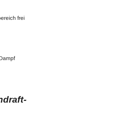
reich frei
 Dampf
draft-