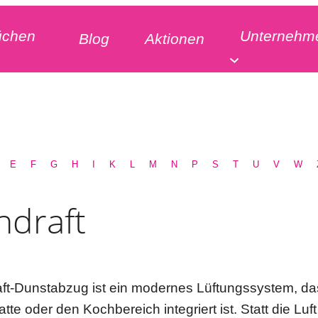
üchen
Unternehm
Blog
Aktionen
E
F
G
H
I
K
L
M
N
P
S
T
U
V
W
draft
ft-Dunstabzug ist ein modernes Lüftungssystem, das 
atte oder den Kochbereich integriert ist. Statt die Lu