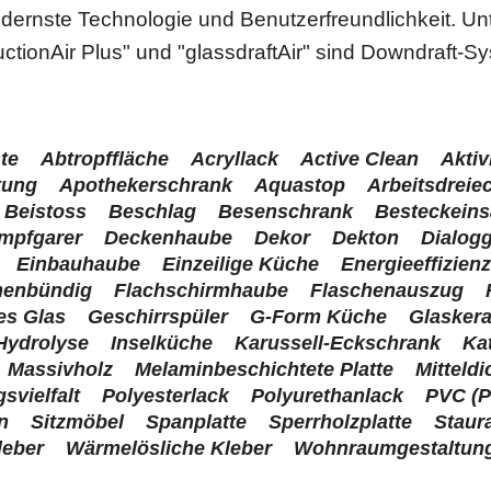
dernste Technologie und Benutzerfreundlichkeit. Un
tionAir Plus" und "glassdraftAir" sind Downdraft-S
te
Abtropffläche
Acryllack
Active Clean
Aktiv
tung
Apothekerschrank
Aquastop
Arbeitsdreie
Beistoss
Beschlag
Besenschrank
Besteckeins
mpfgarer
Deckenhaube
Dekor
Dekton
Dialogg
Einbauhaube
Einzeilige Küche
Energieeffizien
henbündig
Flachschirmhaube
Flaschenauszug
es Glas
Geschirrspüler
G-Form Küche
Glasker
Hydrolyse
Inselküche
Karussell-Eckschrank
Ka
Massivholz
Melaminbeschichtete Platte
Mitteldi
svielfalt
Polyesterlack
Polyurethanlack
PVC (P
n
Sitzmöbel
Spanplatte
Sperrholzplatte
Staur
leber
Wärmelösliche Kleber
Wohnraumgestaltun