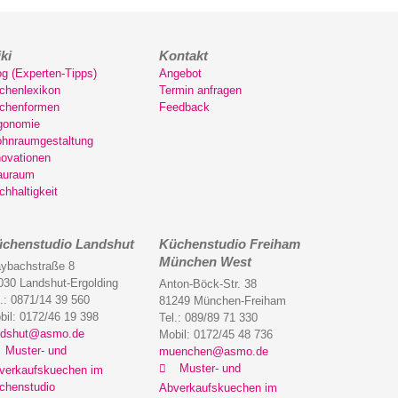
ki
Kontakt
og (Experten-Tipps)
Angebot
chenlexikon
Termin anfragen
chenformen
Feedback
gonomie
hnraumgestaltung
novationen
auraum
chhaltigkeit
chenstudio Landshut
Küchenstudio Freiham
München West
ybachstraße 8
030 Landshut-Ergolding
Anton-Böck-Str. 38
l.: 0871/14 39 560
81249 München-Freiham
bil: 0172/46 19 398
Tel.: 089/89 71 330
ndshut@asmo.de
Mobil: 0172/45 48 736
Muster- und
muenchen@asmo.de
Muster- und
verkaufskuechen im
chenstudio
Abverkaufskuechen im