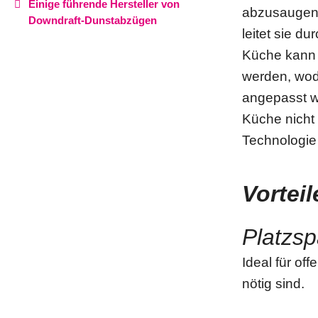
Einige führende Hersteller von
abzusaugen,
Downdraft-Dunstabzügen
leitet sie d
Küche kann n
werden, wod
angepasst w
Küche nicht 
Technologie
Vortei
Platzs
Ideal für o
nötig sind.