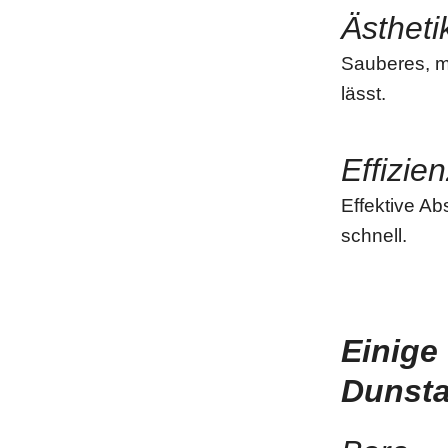
Ästheti
Sauberes, mi
lässt.
Effizie
Effektive A
schnell.
Einige
Dunst