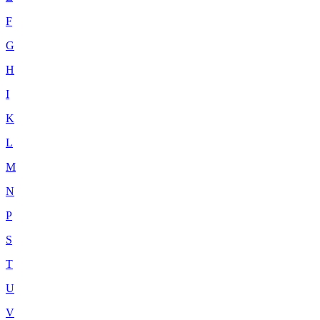
F
G
H
I
K
L
M
N
P
S
T
U
V