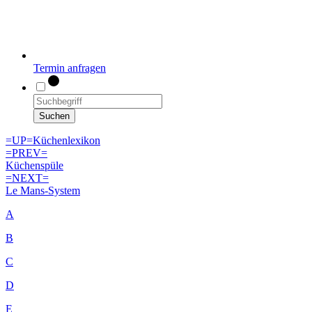
Termin anfragen
Suchen
=UP=
Küchenlexikon
=PREV=
Küchenspüle
=NEXT=
Le Mans-System
A
B
C
D
E